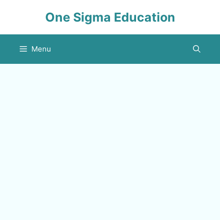
Skip
One Sigma Education
to
content
Menu