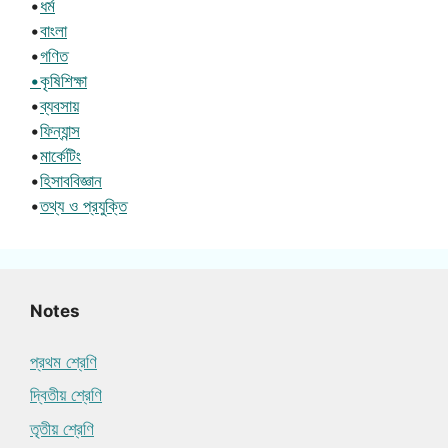
•
ধর্ম
•
বাংলা
•
গণিত
•কৃষিশিক্ষা
•
ব্যবসায়
•
ফিন্যান্স
•
মার্কেটিং
•
হিসাববিজ্ঞান
•
তথ্য ও প্রযুক্তি
Notes
প্রথম শ্রেণি
দ্বিতীয় শ্রেণি
তৃতীয় শ্রেণি