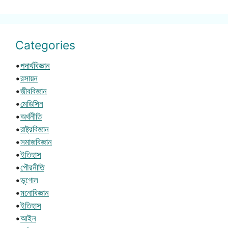
Categories
•
পদার্থবিজ্ঞান
•
রসায়ন
•
জীববিজ্ঞান
•
মেডিসিন
•
অর্থনীতি
•
রাষ্ট্রবিজ্ঞান
•
সমাজবিজ্ঞান
•
ইতিহাস
•
পৌরনীতি
•
ভূগোল
•
মনোবিজ্ঞান
•
ইতিহাস
•
আইন