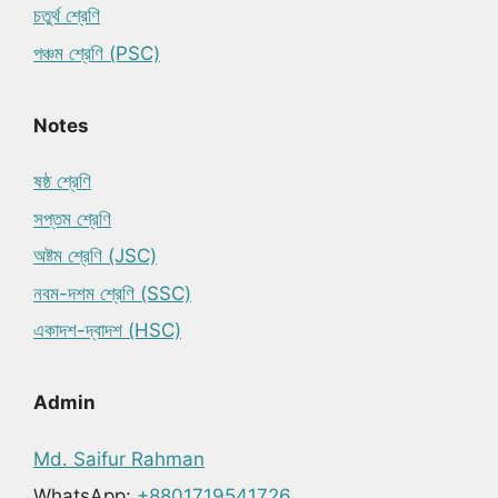
চতুর্থ শ্রেণি
পঞ্চম শ্রেণি (PSC)
Notes
ষষ্ঠ শ্রেণি
সপ্তম শ্রেণি
অষ্টম শ্রেণি (JSC)
নবম-দশম শ্রেণি (SSC)
একাদশ-দ্বাদশ (HSC)
Admin
Md. Saifur Rahman
WhatsApp:
+8801719541726