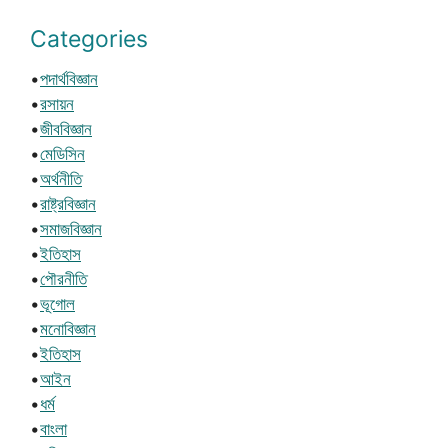
Categories
•
পদার্থবিজ্ঞান
•
রসায়ন
•
জীববিজ্ঞান
•
মেডিসিন
•
অর্থনীতি
•
রাষ্ট্রবিজ্ঞান
•
সমাজবিজ্ঞান
•
ইতিহাস
•
পৌরনীতি
•
ভূগোল
•
মনোবিজ্ঞান
•
ইতিহাস
•
আইন
•
ধর্ম
•
বাংলা