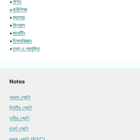
•
গণিত
•কৃষিশিক্ষা
•
ব্যবসায়
•
ফিন্যান্স
•
মার্কেটিং
•
হিসাববিজ্ঞান
•
তথ্য ও প্রযুক্তি
Notes
প্রথম শ্রেণি
দ্বিতীয় শ্রেণি
তৃতীয় শ্রেণি
চতুর্থ শ্রেণি
পঞ্চম শ্রেণি (PSC)