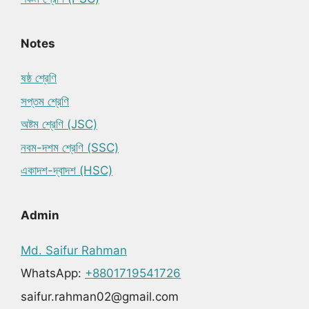
Notes
ষষ্ঠ শ্রেণি
সপ্তম শ্রেণি
অষ্টম শ্রেণি (JSC)
নবম-দশম শ্রেণি (SSC)
একাদশ-দ্বাদশ (HSC)
Admin
Md. Saifur Rahman
WhatsApp:
+8801719541726
saifur.rahman02@gmail.com