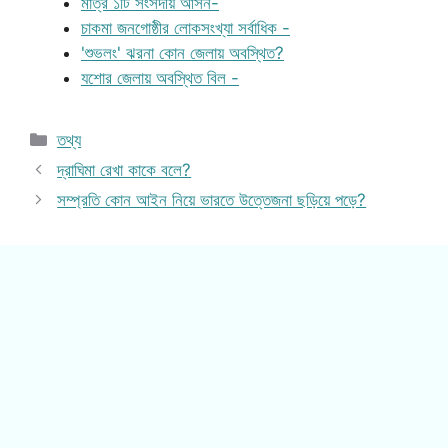
মাত্র ১টি সংসদীয় আসন-
চাকমা জনগোষ্ঠীর লোকসংখ্যা সর্বাধিক -
'শুভলং' ঝরনা কোন জেলায় অবস্থিত?
যশোর জেলায় অবস্থিত বিল -
Categories
তথ্য
দ্রাঘিমা রেখা কাকে বলে?
সম্প্রতি কোন আইন নিয়ে ভারতে উত্তেজনা ছড়িয়ে পড়ে?