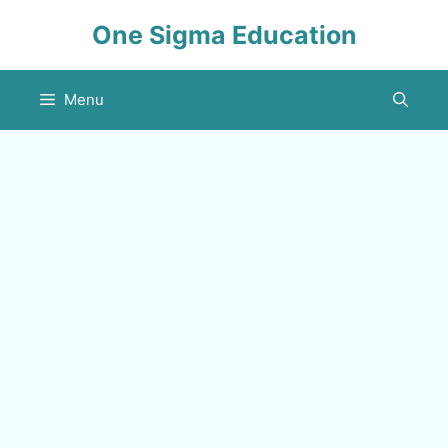
Skip
One Sigma Education
to
content
Menu