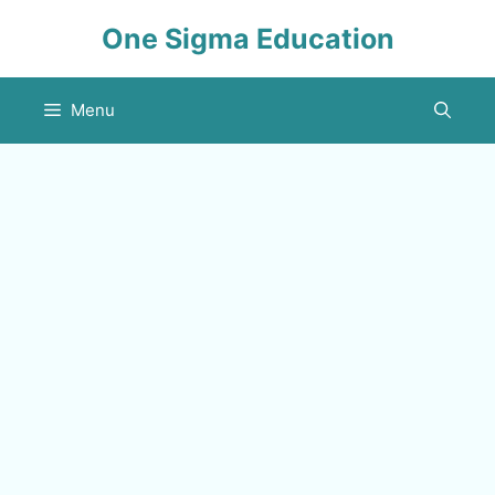
Skip
One Sigma Education
to
content
Menu