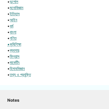
•
ভূগোল
•
মনোবিজ্ঞান
•
ইতিহাস
•
আইন
•
ধর্ম
•
বাংলা
•
গণিত
•কৃষিশিক্ষা
•
ব্যবসায়
•
ফিন্যান্স
•
মার্কেটিং
•
হিসাববিজ্ঞান
•
তথ্য ও প্রযুক্তি
Notes