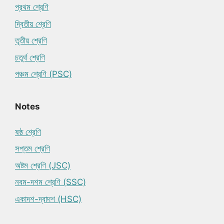
প্রথম শ্রেণি
দ্বিতীয় শ্রেণি
তৃতীয় শ্রেণি
চতুর্থ শ্রেণি
পঞ্চম শ্রেণি (PSC)
Notes
ষষ্ঠ শ্রেণি
সপ্তম শ্রেণি
অষ্টম শ্রেণি (JSC)
নবম-দশম শ্রেণি (SSC)
একাদশ-দ্বাদশ (HSC)