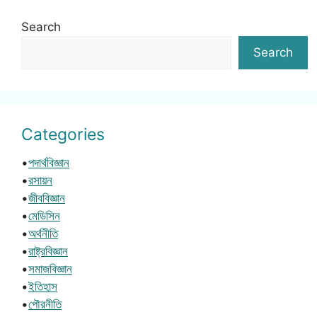
Search
Search
Categories
•
পদার্থবিজ্ঞান
•
রসায়ন
•
জীববিজ্ঞান
•
মেডিসিন
•
অর্থনীতি
•
রাষ্ট্রবিজ্ঞান
•
সমাজবিজ্ঞান
•
ইতিহাস
•
পৌরনীতি