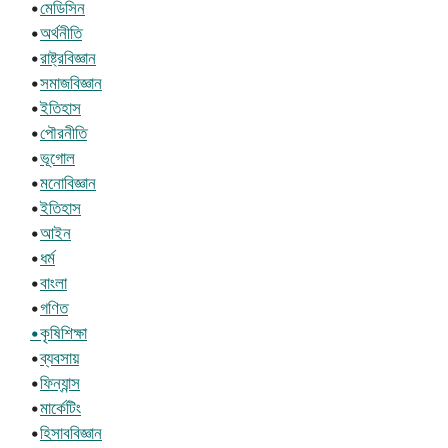
•
মেডিসিন
•
অর্থনীতি
•
রাষ্ট্রবিজ্ঞান
•
সমাজবিজ্ঞান
•
ইতিহাস
•
পৌরনীতি
•
ভূগোল
•
মনোবিজ্ঞান
•
ইতিহাস
•
আইন
•
ধর্ম
•
বাংলা
•
গণিত
•কৃষিশিক্ষা
•
ব্যবসায়
•
ফিন্যান্স
•
মার্কেটিং
•
হিসাববিজ্ঞান