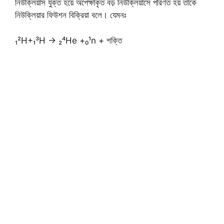
নিউক্লিয়াস যুক্ত হয়ে অপেক্ষাকৃত বড় নিউক্লিয়াসে পরিণত হয় তাকে
নিউক্লিয়ার ফিউশন বিক্রিয়া বলে। যেমনঃ
₁²H+₁³H → ₂⁴He +₀¹n + শক্তি