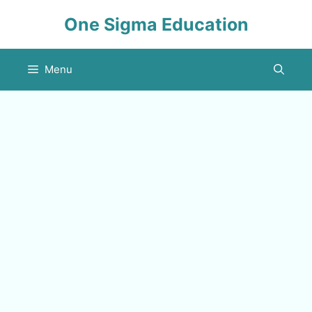
Skip
One Sigma Education
to
content
Menu