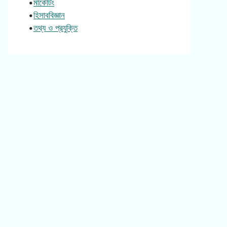
•
মার্কেটিং
•
হিসাববিজ্ঞান
•
তথ্য ও প্রযুক্তি