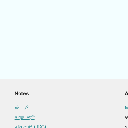
Notes
ষষ্ঠ শ্রেণি
M
সপ্তম শ্রেণি
W
অষ্টম শ্রেণি (JSC)
s