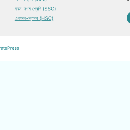
নবম-দশম শ্রেণি (SSC)
একাদশ-দ্বাদশ (HSC)
ratePress