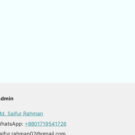
Admin
d. Saifur Rahman
hatsApp:
+8801719541726
aifur.rahman02@gmail.com