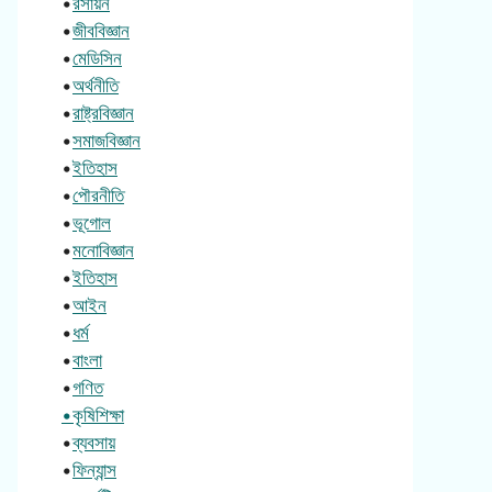
•
রসায়ন
•
জীববিজ্ঞান
•
মেডিসিন
•
অর্থনীতি
•
রাষ্ট্রবিজ্ঞান
•
সমাজবিজ্ঞান
•
ইতিহাস
•
পৌরনীতি
•
ভূগোল
•
মনোবিজ্ঞান
•
ইতিহাস
•
আইন
•
ধর্ম
•
বাংলা
•
গণিত
•কৃষিশিক্ষা
•
ব্যবসায়
•
ফিন্যান্স