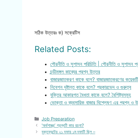
সঠিক উত্তরঃ ক) সক্রেটিস
Related Posts:
পৌরনীতি ও সুশাসন পরিচিতি | পৌরনীতি ও সুশাসন প্
চন্ডীমঙ্গল কাব্যের প্রশ্ন উত্তর
বাজারজাতকরণ কাকে বলে? বাজারজাতকরণের কয়েকটি ব
নিবেশন দৃষ্টান্ত কাকে বলে? প্রকারভেদ ও গুরুত্ব
যুক্তির আকারগত বৈধতা কাকে বলে? বৈশিষ্ট্যসমূহ
ভোক্তা ও ব্যবসায়িক বাজার বিশ্লেষণ এর প্রশ্ন ও 
Categories
Job Preparation
‘অর্থশাস্ত্র’ গ্রন্থটি কার রচনা?
যুক্তফ্রন্টের ২১ দফায় ১ম দফাটি ছিল –