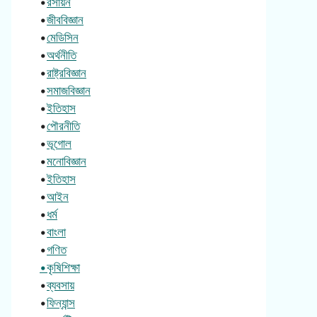
•
রসায়ন
•
জীববিজ্ঞান
•
মেডিসিন
•
অর্থনীতি
•
রাষ্ট্রবিজ্ঞান
•
সমাজবিজ্ঞান
•
ইতিহাস
•
পৌরনীতি
•
ভূগোল
•
মনোবিজ্ঞান
•
ইতিহাস
•
আইন
•
ধর্ম
•
বাংলা
•
গণিত
•কৃষিশিক্ষা
•
ব্যবসায়
•
ফিন্যান্স