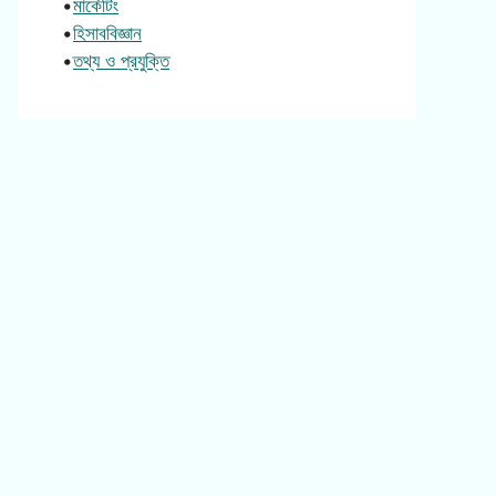
•
মার্কেটিং
•
হিসাববিজ্ঞান
•
তথ্য ও প্রযুক্তি