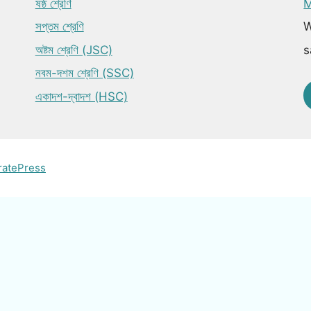
ষষ্ঠ শ্রেণি
M
সপ্তম শ্রেণি
W
অষ্টম শ্রেণি (JSC)
s
নবম-দশম শ্রেণি (SSC)
একাদশ-দ্বাদশ (HSC)
ratePress