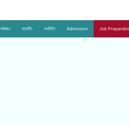
ববিজ্ঞান
মার্কেটিং
অর্থনীতি
Admission
Job Preparati