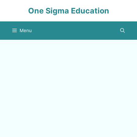
Skip
One Sigma Education
to
content
Menu