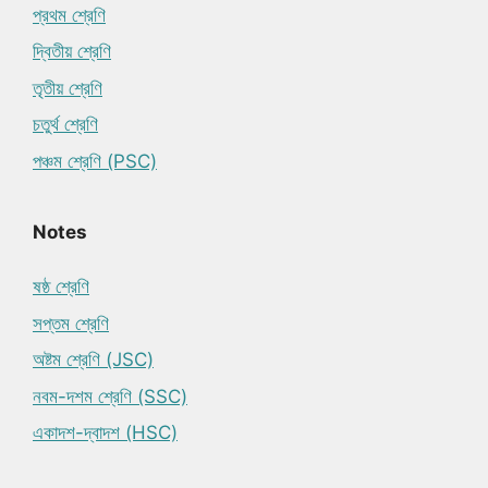
প্রথম শ্রেণি
দ্বিতীয় শ্রেণি
তৃতীয় শ্রেণি
চতুর্থ শ্রেণি
পঞ্চম শ্রেণি (PSC)
Notes
ষষ্ঠ শ্রেণি
সপ্তম শ্রেণি
অষ্টম শ্রেণি (JSC)
নবম-দশম শ্রেণি (SSC)
একাদশ-দ্বাদশ (HSC)