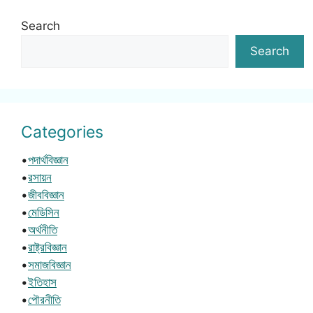
Search
Search
Categories
•
পদার্থবিজ্ঞান
•
রসায়ন
•
জীববিজ্ঞান
•
মেডিসিন
•
অর্থনীতি
•
রাষ্ট্রবিজ্ঞান
•
সমাজবিজ্ঞান
•
ইতিহাস
•
পৌরনীতি