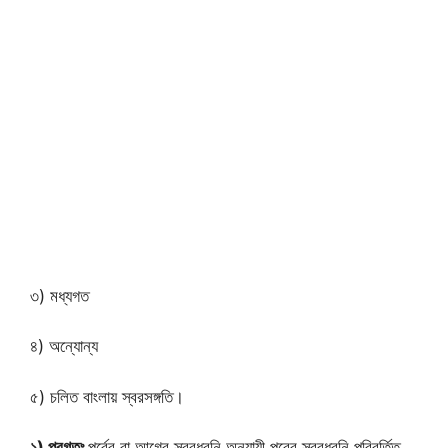
৩) মধ্যগত
৪) অন্যোন্য
৫) চলিত বাংলায় স্বরসঙ্গতি।
১) প্রগতঃ
পূর্বের বা আগের স্বরধ্বনি অনুযায়ী পরের স্বরধ্বনি পরিবর্তিত