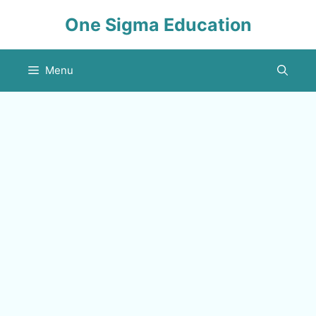
Skip
One Sigma Education
to
content
Menu