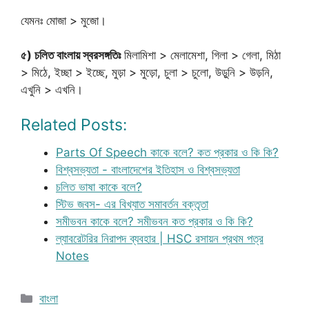
যেমনঃ মোজা > মুজো।
৫) চলিত বাংলায় স্বরসঙ্গতিঃ
মিলামিশা > মেলামেশা, গিলা > গেলা, মিঠা
> মিঠে, ইচ্ছা > ইচ্ছে, মুড়া > মুড়ো, চুলা > চুলো, উড়ুনি > উড়নি,
এখুনি > এখনি।
Related Posts:
Parts Of Speech কাকে বলে? কত প্রকার ও কি কি?
বিশ্বসভ্যতা - বাংলাদেশের ইতিহাস ও বিশ্বসভ্যতা
চলিত ভাষা কাকে বলে?
স্টিভ জবস- এর বিখ্যাত সমাবর্তন বক্তৃতা
সমীভবন কাকে বলে? সমীভবন কত প্রকার ও কি কি?
ল্যাবরেটরির নিরাপদ ব্যবহার | HSC রসায়ন প্রথম পত্র
Notes
Categories
বাংলা