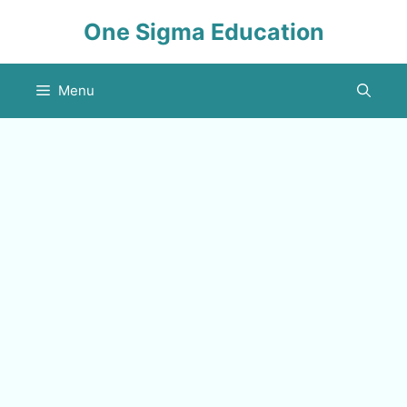
Skip
One Sigma Education
to
content
Menu