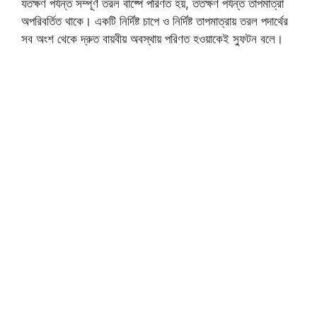
যতক্ষণ পর্যন্ত সম্পূর্ণ তরল বাষ্পে পরিণত হয়, ততক্ষণ পর্যন্ত তাপমাত্রা
অপরিবর্তিত থাকে। একটি নির্দিষ্ট চাপে ও নির্দিষ্ট তাপমাত্রায় তরল পদার্থের
সব অংশ থেকে দ্রুত বায়বীয় অবস্থায় পরিণত হওয়াকেই স্ফুটন বলে।