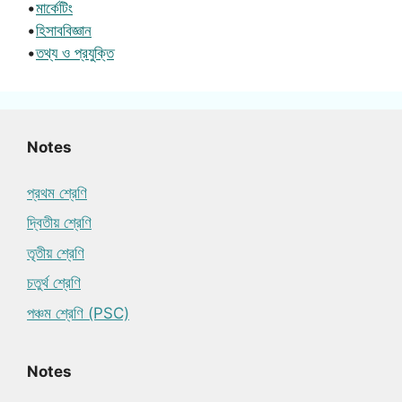
•
মার্কেটিং
•
হিসাববিজ্ঞান
•
তথ্য ও প্রযুক্তি
Notes
প্রথম শ্রেণি
দ্বিতীয় শ্রেণি
তৃতীয় শ্রেণি
চতুর্থ শ্রেণি
পঞ্চম শ্রেণি (PSC)
Notes