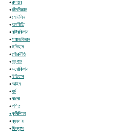
•
রসায়ন
•
জীববিজ্ঞান
•
মেডিসিন
•
অর্থনীতি
•
রাষ্ট্রবিজ্ঞান
•
সমাজবিজ্ঞান
•
ইতিহাস
•
পৌরনীতি
•
ভূগোল
•
মনোবিজ্ঞান
•
ইতিহাস
•
আইন
•
ধর্ম
•
বাংলা
•
গণিত
•কৃষিশিক্ষা
•
ব্যবসায়
•
ফিন্যান্স