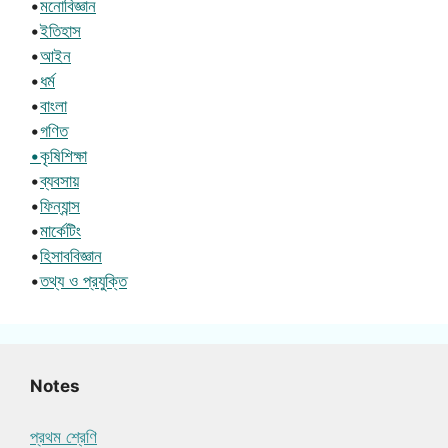
•
মনোবিজ্ঞান
•
ইতিহাস
•
আইন
•
ধর্ম
•
বাংলা
•
গণিত
•কৃষিশিক্ষা
•
ব্যবসায়
•
ফিন্যান্স
•
মার্কেটিং
•
হিসাববিজ্ঞান
•
তথ্য ও প্রযুক্তি
Notes
প্রথম শ্রেণি