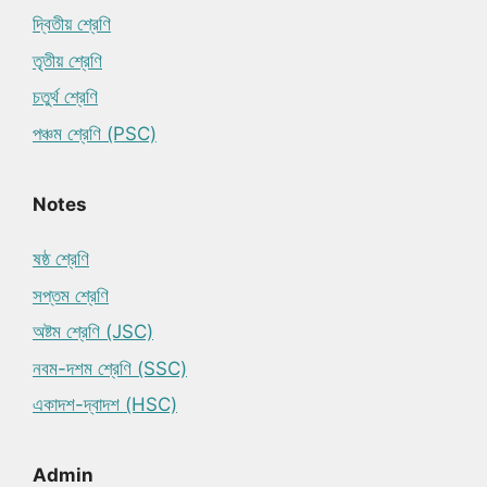
দ্বিতীয় শ্রেণি
তৃতীয় শ্রেণি
চতুর্থ শ্রেণি
পঞ্চম শ্রেণি (PSC)
Notes
ষষ্ঠ শ্রেণি
সপ্তম শ্রেণি
অষ্টম শ্রেণি (JSC)
নবম-দশম শ্রেণি (SSC)
একাদশ-দ্বাদশ (HSC)
Admin