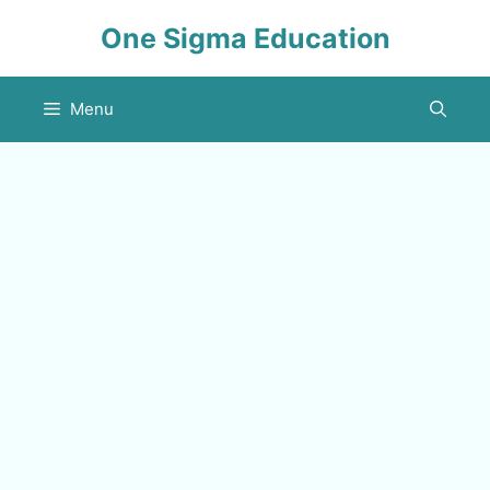
Skip
One Sigma Education
to
content
Menu