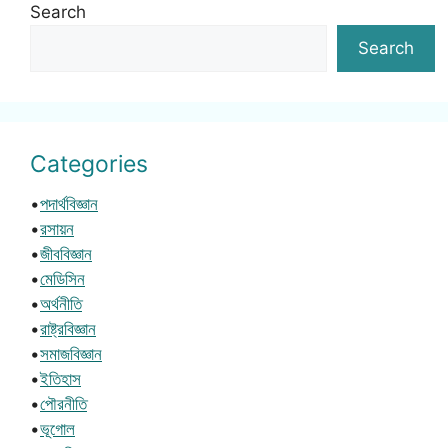
Search
Search
Categories
•
পদার্থবিজ্ঞান
•
রসায়ন
•
জীববিজ্ঞান
•
মেডিসিন
•
অর্থনীতি
•
রাষ্ট্রবিজ্ঞান
•
সমাজবিজ্ঞান
•
ইতিহাস
•
পৌরনীতি
•
ভূগোল