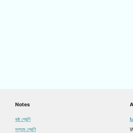
Notes
ষষ্ঠ শ্রেণি
M
সপ্তম শ্রেণি
W