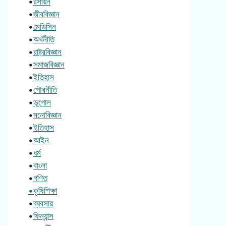
•
রসায়ন
•
জীববিজ্ঞান
•
মেডিসিন
•
অর্থনীতি
•
রাষ্ট্রবিজ্ঞান
•
সমাজবিজ্ঞান
•
ইতিহাস
•
পৌরনীতি
•
ভূগোল
•
মনোবিজ্ঞান
•
ইতিহাস
•
আইন
•
ধর্ম
•
বাংলা
•
গণিত
•কৃষিশিক্ষা
•
ব্যবসায়
•
ফিন্যান্স