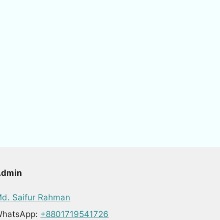
Admin
d. Saifur Rahman
hatsApp:
+8801719541726