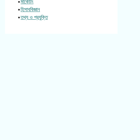
•
মার্কেটিং
•
হিসাববিজ্ঞান
•
তথ্য ও প্রযুক্তি