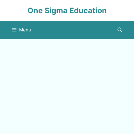
Skip
One Sigma Education
to
content
Menu