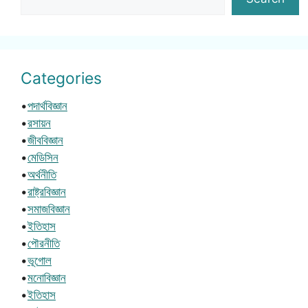
Categories
•
পদার্থবিজ্ঞান
•
রসায়ন
•
জীববিজ্ঞান
•
মেডিসিন
•
অর্থনীতি
•
রাষ্ট্রবিজ্ঞান
•
সমাজবিজ্ঞান
•
ইতিহাস
•
পৌরনীতি
•
ভূগোল
•
মনোবিজ্ঞান
•
ইতিহাস