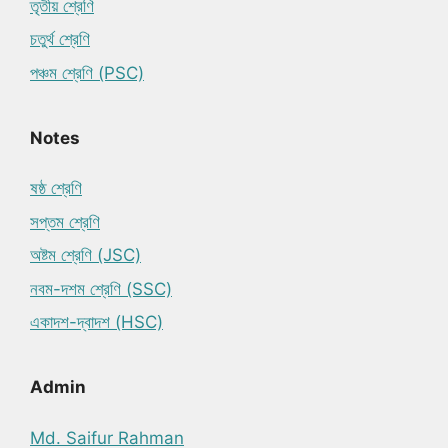
তৃতীয় শ্রেণি
চতুর্থ শ্রেণি
পঞ্চম শ্রেণি (PSC)
Notes
ষষ্ঠ শ্রেণি
সপ্তম শ্রেণি
অষ্টম শ্রেণি (JSC)
নবম-দশম শ্রেণি (SSC)
একাদশ-দ্বাদশ (HSC)
Admin
Md. Saifur Rahman