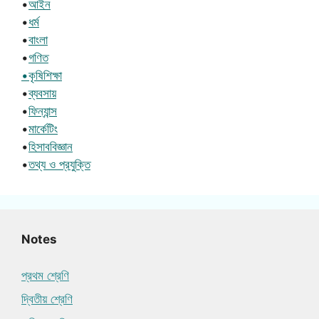
•
আইন
•
ধর্ম
•
বাংলা
•
গণিত
•কৃষিশিক্ষা
•
ব্যবসায়
•
ফিন্যান্স
•
মার্কেটিং
•
হিসাববিজ্ঞান
•
তথ্য ও প্রযুক্তি
Notes
প্রথম শ্রেণি
দ্বিতীয় শ্রেণি