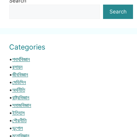
Search
Search
Categories
•
পদার্থবিজ্ঞান
•
রসায়ন
•
জীববিজ্ঞান
•
মেডিসিন
•
অর্থনীতি
•
রাষ্ট্রবিজ্ঞান
•
সমাজবিজ্ঞান
•
ইতিহাস
•
পৌরনীতি
•
ভূগোল
•
মনোবিজ্ঞান