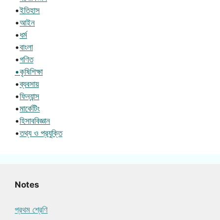
•
ইতিহাস
•
আইন
•
ধর্ম
•
বাংলা
•
গণিত
•কৃষিশিক্ষা
•
ব্যবসায়
•
ফিন্যান্স
•
মার্কেটিং
•
হিসাববিজ্ঞান
•
তথ্য ও প্রযুক্তি
Notes
প্রথম শ্রেণি