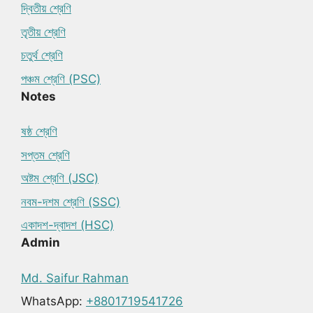
দ্বিতীয় শ্রেণি
তৃতীয় শ্রেণি
চতুর্থ শ্রেণি
পঞ্চম শ্রেণি (PSC)
Notes
ষষ্ঠ শ্রেণি
সপ্তম শ্রেণি
অষ্টম শ্রেণি (JSC)
নবম-দশম শ্রেণি (SSC)
একাদশ-দ্বাদশ (HSC)
Admin
Md. Saifur Rahman
WhatsApp:
+8801719541726