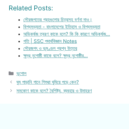
Related Posts:
সৌরজগতের গ্রহগুলোর চিত্রসহ বর্ণনা দাও।
বিশ্বসভ্যতা - বাংলাদেশের ইতিহাস ও বিশ্বসভ্যতা
অভিকর্ষজ ত্বরণ কাকে বলে? কি কি কারণে অভিকর্ষজ…
গতি | SSC পদার্থবিজ্ঞান Notes
সৌরজগৎ ও ভূমণ্ডল প্রশ্ন উত্তর
ক্ষুদ্র নৃগোষ্ঠী কাকে বলে? ক্ষুদ্র নৃগোষ্ঠীর…
Categories
ভূগোল
ঘুম পাড়ানি গানে শিশুরা ঘুমিয়ে পড়ে কেন?
সমকোণ কাকে বলে? বৈশিষ্ট্য, ব্যবহার ও উদাহরণ