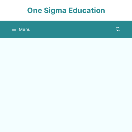
Skip
One Sigma Education
to
content
Menu