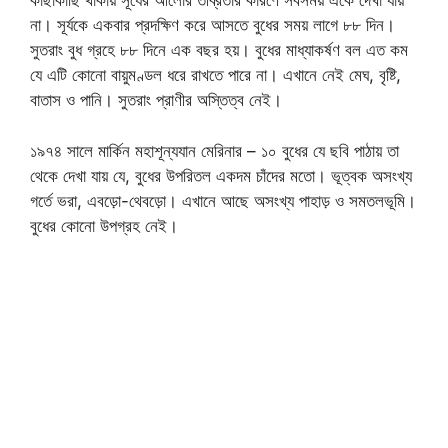
কাছাকাছি থাকায় সূর্যের আলোর তীব্রতার কারণে সবসময় একে দেখা যায়
না। সূর্যকে একবার প্রদক্ষিণ করে আসতে বুধের সময় লাগে ৮৮ দিন।
সুতরাং বুধ গ্রহে ৮৮ দিনে এক বছর হয়। বুধের মাধ্যাকর্ষণ বল এত কম
যে এটি কোনো বায়ুমণ্ডল ধরে রাখতে পারে না। এখানে নেই মেঘ, বৃষ্টি,
বাতাস ও পানি। সুতরাং প্রাণীর অস্তিত্ব নেই।
১৯৭৪ সালে মার্কিন মহাশূন্যযান মেরিনার – ১০ বুধের যে ছবি পাঠায় তা
থেকে দেখা যায় যে, বুধের উপরিতল একদম চাঁদের মতো। ভূত্বক অসংখ্য
গর্তে ভরা, এবড়ো-থেবড়ো। এখানে আছে অসংখ্য পাহাড় ও সমতলভূমি।
বুধের কোনো উপগ্রহ নেই।