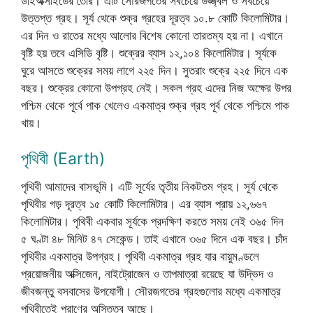
ডাইঅক্সাইডের তৈরি। এটি সৌরজগতের সবচেয়ে উজ্জ্বল ও সবচেয়ে
উত্তপ্ত গ্রহ। সূর্য থেকে শুক্র গ্রহের দূরত্ব ১০.৮ কোটি কিলোমিটার।
এর দিন ও রাতের মধ্যে আলোর বিশেষ কোনো তারতম্য হয় না। এখানে
বৃষ্টি হয় তবে এসিডি বৃষ্টি। শুক্রের ব্যাস ১২,১০৪ কিলোমিটার। সূর্যকে
ঘুরে আসতে শুক্রের সময় লাগে ২২৫ দিন। সুতরাং শুক্রে ২২৫ দিনে এক
বছর। শুক্রের কোনো উপগ্রহ নেই। সকল গ্রহ এদের নিজ অক্ষের উপর
পশ্চিম থেকে পূর্বে পাক খেলেও একমাত্র শুক্র গ্রহ পূর্ব থেকে পশ্চিমে পাক
খায়।
পৃথিবী (Earth)
পৃথিবী আমাদের বাসভূমি। এটি সূর্যের তৃতীয় নিকটতম গ্রহ। সূর্য থেকে
পৃথিবীর গড় দূরত্ব ১৫ কোটি কিলোমিটার। এর ব্যাস প্রায় ১২,৬৬৭
কিলোমিটার। পৃথিবী একবার সূর্যকে প্রদক্ষিণ করতে সময় নেই ৩৬৫ দিন
৫ ঘণ্টা ৪৮ মিনিট ৪৭ সেকেন্ড। তাই এখানে ৩৬৫ দিনে এক বছর। চাঁদ
পৃথিবীর একমাত্র উপগ্রহ। পৃথিবী একমাত্র গ্রহ যার বায়ুমণ্ডলে
প্রয়োজনীয় অক্সিজেন, নাইট্রোজেন ও তাপমাত্রা রয়েছে যা উদ্ভিদ ও
জীবজন্তু বসবাসের উপযোগী। সৌরজগতের গ্রহগুলোর মধ্যে একমাত্র
পৃথিবীতেই প্রাণের অস্তিত্ব আছে।