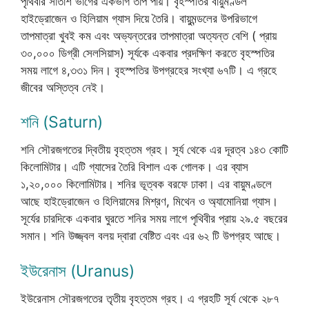
পৃথিবীর সাতাশ ভাগের একভাগ তাপ পায়। বৃহস্পতির বায়ুমণ্ডল
হাইড্রোজেন ও হিলিয়াম গ্যাস দিয়ে তৈরি। বায়ুমন্ডলের উপরিভাগে
তাপমাত্রা খুবই কম এবং অভ্যন্তরের তাপমাত্রা অত্যন্ত বেশি ( প্রায়
৩০,০০০ ডিগ্রী সেলসিয়াস) সূর্যকে একবার প্রদক্ষিণ করতে বৃহস্পতির
সময় লাগে ৪,৩৩১ দিন। বৃহস্পতির উপগ্রহের সংখ্যা ৬৭টি। এ গ্রহে
জীবের অস্তিত্ব নেই।
শনি (Saturn)
শনি সৌরজগতের দ্বিতীয় বৃহত্তম গ্রহ। সূর্য থেকে এর দূরত্ব ১৪৩ কোটি
কিলোমিটার। এটি গ্যাসের তৈরি বিশাল এক গোলক। এর ব্যাস
১,২০,০০০ কিলোমিটার। শনির ভূত্বক বরফে ঢাকা। এর বায়ুমণ্ডলে
আছে হাইড্রোজেন ও হিলিয়ামের মিশ্রণ, মিথেন ও অ্যামোনিয়া গ্যাস।
সূর্যের চারদিকে একবার ঘুরতে শনির সময় লাগে পৃথিবীর প্রায় ২৯.৫ বছরের
সমান। শনি উজ্জ্বল বলয় দ্বারা বেষ্টিত এবং এর ৬২ টি উপগ্রহ আছে।
ইউরেনাস (Uranus)
ইউরেনাস সৌরজগতের তৃতীয় বৃহত্তম গ্রহ। এ গ্রহটি সূর্য থেকে ২৮৭