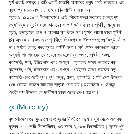
সূর্য একটি নক্ষত্র। এটি একটি মাঝারি আকারের হলুদ বর্ণের নক্ষত্র। এর
ব্যাস প্রায় ১৩ লক্ষ ৮৪ হাজার কিলোমিটার এবং ভর
১৩
প্রায় ১.৯৯×১০
কিলোগ্রাম। এটি সৌরজগতের সবচেয়ে গুরুত্বপূর্ণ
জ্যোতিষ্ক। সূর্যের সঙ্গে আমাদের সম্পর্ক অতি ঘনিষ্ঠ। পৃথিবী, অন্যান্য
গ্রহ, উপগ্রহের তাপ ও আলোর মূল উৎস সূর্য।সূর্যের আলো ছাড়া পৃথিবী
চির অন্ধকার থাকত এবং পৃথিবীতে জীবজগৎ ও উদ্ভিদজগতের কিছুই বাঁচত
না। সূর্যকে কেন্দ্র করে ঘুরছে আটটি গ্রহ। সূর্য থেকে গ্রহগুলো দূরত্ব
অনুযায়ী পর পর যেভাবে রয়েছে তা হলো বুধ, শুক্র, পৃথিবী, মঙ্গল,
বৃহস্পতি, শনি, ইউরেনাস এবং নেপচুন। গ্রহদের মধ্যে সবচেয়ে বড়
বৃহস্পতি, শনি, ইউরেনাস এবং নেপচুন। গ্রহদের মধ্যে সবচেয়ে বড়
বৃহস্পতি এবং ছোট বুধ। বুধ, শুক্র, মঙ্গল, বৃহস্পতি ও শনি বেশ উজ্জ্বল
এবং কোনো যন্ত্রের সাহায্যে ছাড়াই দেখা যায়। ইউরেনাস ও নেপচুন
এতটা কম উজ্জ্বল যে দূরবীক্ষণ ছাড়া এদের দেখা যায় না।
বুধ (Murcury)
বুধ সৌরজগতের ক্ষুদ্রতম এবং সূর্যের নিকটতম গ্রহ। সূর্য থেকে এর গড়
দূরত্ব ৫.৮ কোটি কিলোমিটার; এর ব্যাস ৪,৮৫০ কিলোমিটার। সূর্যের খুব