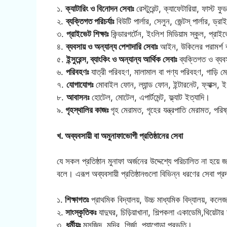
১.
ক্যাটারিং ও বিনোদন সেবাঃ
রেস্টুরেন্ট, ক্যাফেটারিয়া, ফাস্ট ফ
২.
ব্যক্তিগত পরিচর্যাঃ
বিউটি পার্লার, সেলুন, জেন্টস্ পার্লার, ড্রা
৩.
প্রাইভেট শিক্ষাঃ
কিন্ডারগর্টেন, ইংলিশ মিডিয়াম স্কুল, প্রাই
৪.
ব্যবসায় ও অন্যান্য পেশাদারি সেবাঃ
আইন, উকিলের পরামর্শ ব্য
৫.
ইন্সুরেন্স, ব্যাংকিং ও অন্যান্য আর্থিক সেবাঃ
ব্যক্তিগত ও ব্যবস
৬.
পরিবহণঃ
যাত্রী পরিবহণ, মালামাল বা পণ্য পরিবহণ, গাড়ি ম
৭.
যোগাযোগঃ
মোবাইল ফোন, ল্যান্ড ফোন, ইন্টারনেট, ফ্যাক্স, ই
৮.
আবাসনঃ
হোটেল, মোটেল, এপার্টমেন্ট, ফ্ল্যাট ইত্যাদি।
৯.
গৃহস্থালির কাজঃ
গৃহ মেরামত, গৃহের যন্ত্রপাতি মেরামত, পরিষ্
খ. অব্যবসায়ী বা অমুনাফাভোগী প্রতিষ্ঠানের সেবা
যে সকল প্রতিষ্ঠান মুনাফা অর্জনের উদ্দেশ্যে পরিচালিত না হয়ে 
বলে। এরূপ অব্যবসায়ী প্রতিষ্ঠানগুলো বিভিন্ন ধরণের সেবা 
১.
শিক্ষাগতঃ
প্রাথমিক বিদ্যালয়, উচ্চ মাধ্যমিক বিদ্যালয়, কলেজ
২.
সাংস্কৃতিকঃ
যাদুঘর, চিড়িয়াখানা, শিল্পকলা একাডেমি,থিয়েটার
৩.
ধর্মীয়ঃ
মসজিদ, মন্দির, গির্জা, প্যাগোডা প্রভৃতি।