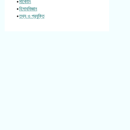
•
মার্কেটিং
•
হিসাববিজ্ঞান
•
তথ্য ও প্রযুক্তি