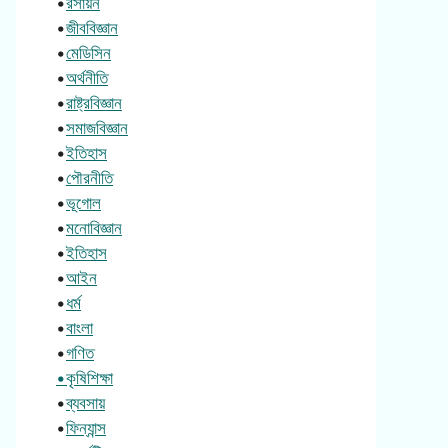
•
রসায়ন
•
জীববিজ্ঞান
•
মেডিসিন
•
অর্থনীতি
•
রাষ্ট্রবিজ্ঞান
•
সমাজবিজ্ঞান
•
ইতিহাস
•
পৌরনীতি
•
ভূগোল
•
মনোবিজ্ঞান
•
ইতিহাস
•
আইন
•
ধর্ম
•
বাংলা
•
গণিত
•কৃষিশিক্ষা
•
ব্যবসায়
•
ফিন্যান্স