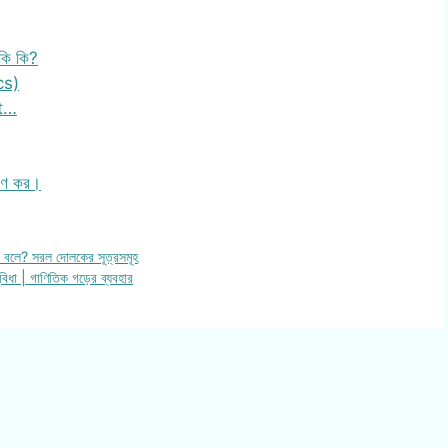
কি কি?
cs)
nt…
েষণ কর।
 বলে? সরল দোলকের সূত্রসমূহ
িধা | গাণিতিক গড়ের ব্যবহার