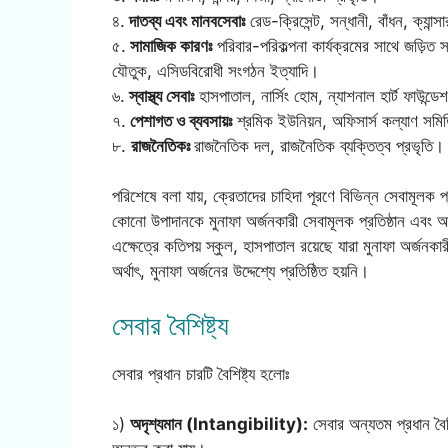
৪.
দাতব্য এবং মানবসেবাঃ
রেড-ক্রিসেন্ট, সন্ধানী, বাঁধন, ক্যান
৫.
সামাজিক কারণঃ
পরিবার-পরিকল্পনা কার্যক্রমের সাথে জড়িত 
যৌতুক, এসিডবিরোধী সংগঠন ইত্যাদি।
৬.
স্বাস্থ্য সেবাঃ
হাসপাতাল, নার্সিং হোম, ন্যাশনাল হার্ট ফাউন্ডে
৭.
পেশাগত ও ব্যবসায়ঃ
শ্রমিক ইউনিয়ন, অফিসার্স কল্যাণ সমিত
৮.
রাজনৈতিকঃ
রাজনৈতিক দল, রাজনৈতিক ব্যক্তিত্ব প্রভৃতি।
পরিশেষে বলা যায়, ক্রেতাদের চাহিদা পূরণে বিভিন্ন সেবামূল
কোনো উপাদানকে মুনাফা অর্জনকারী সেবামূলক প্রতিষ্ঠান এবং অব
এক্ষেত্রে কতিপয় স্কুল, হাসপাতাল রয়েছে যারা মুনাফা অর্জনক
অর্থাৎ, মুনাফা অর্জনের উদ্দেশ্যে প্রতিষ্ঠিত হয়নি।
সেবার বৈশিষ্ট্য
সেবার প্রধান চারটি বৈশিষ্ট্য হলোঃ
১)
অদৃশ্যমান (Intangibility):
সেবার অন্যতম প্রধান বৈশিষ