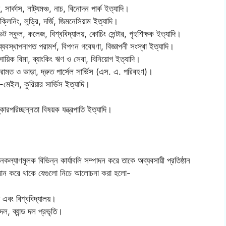
ুড, সার্কাস, নাট্যমঞ্চ, নাচ, বিনোদন পার্ক ইত্যাদি।
ইক্লিনিং, লন্ড্রি, দর্জি, জিমনেসিয়াম ইত্যাদি।
ভেট স্কুল, কলেজ, বিশ্ববিদ্যালয়, কোচিং সেন্টার, গৃহশিক্ষক ইত্যাদি।
বস্থাপনাগত পরামর্শ, বিপণন গবেষণা, বিজ্ঞাপনী সংস্থা ইত্যাদি।
ায়িক বিমা, ব্যাংকিং ঋণ ও সেবা, বিনিয়োগ ইত্যাদি।
েরামত ও ভাড়া, দ্রুত পার্সেল সার্ভিস (এস. এ. পরিবহণ)।
-মেইল, কুরিয়ার সার্ভিস ইত্যাদি।
কারপরিচ্ছন্নতা বিষয়ক যন্ত্রপাতি ইত্যাদি।
জনকল্যাণমূলক বিভিন্ন কার্যাবলি সম্পাদন করে তাকে অব্যবসায়ী প্রতিষ্ঠান
প্রদান করে থাকে যেগুলো নিচে আলোচনা করা হলো-
 এবং বিশ্ববিদ্যালয়।
 দল, ব্যান্ড দল প্রভৃতি।