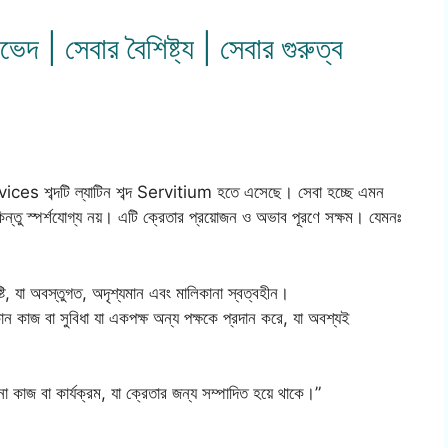
দ | সেবার বৈশিষ্ট্য | সেবার গুরুত্ব
ces শব্দটি ল্যাটিন শব্দ Servitium হতে এসেছে। সেবা হচ্ছে এমন
িন্তু স্পর্শযোগ্য নয়। এটি ক্রেতার প্রয়োজন ও অভাব পূরণে সক্ষম। যেমনঃ
টি, যা অবস্তুগত, অদৃশ্যমান এবং মালিকানা স্বত্বহীন।
োন কাজ বা সুবিধা যা একপক্ষ অন্য পক্ষকে প্রদান করে, যা অবশ্যই
 কাজ বা কার্যক্রম, যা ক্রেতার জন্য সম্পাদিত হয়ে থাকে।”