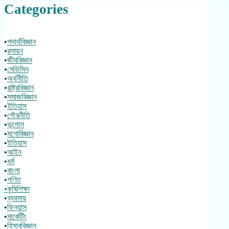
Categories
•
পদার্থবিজ্ঞান
•
রসায়ন
•
জীববিজ্ঞান
•
মেডিসিন
•
অর্থনীতি
•
রাষ্ট্রবিজ্ঞান
•
সমাজবিজ্ঞান
•
ইতিহাস
•
পৌরনীতি
•
ভূগোল
•
মনোবিজ্ঞান
•
ইতিহাস
•
আইন
•
ধর্ম
•
বাংলা
•
গণিত
•কৃষিশিক্ষা
•
ব্যবসায়
•
ফিন্যান্স
•
মার্কেটিং
•
হিসাববিজ্ঞান