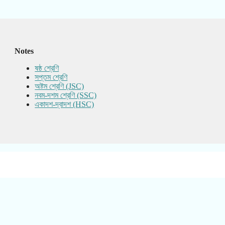
Notes
ষষ্ঠ শ্রেণি
সপ্তম শ্রেণি
অষ্টম শ্রেণি (JSC)
নবম-দশম শ্রেণি (SSC)
একাদশ-দ্বাদশ (HSC)