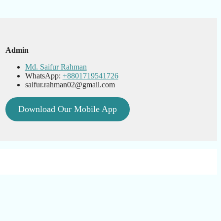
Admin
Md. Saifur Rahman
WhatsApp:
+8801719541726
saifur.rahman02@gmail.com
Download Our Mobile App