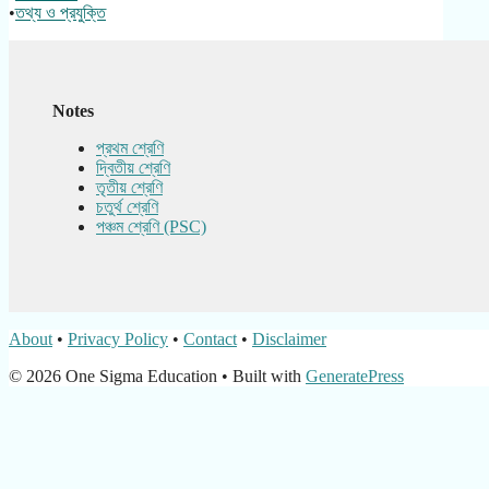
•
তথ্য ও প্রযুক্তি
Notes
প্রথম শ্রেণি
দ্বিতীয় শ্রেণি
তৃতীয় শ্রেণি
চতুর্থ শ্রেণি
পঞ্চম শ্রেণি (PSC)
About
•
Privacy Policy
•
Contact
•
Disclaimer
© 2026 One Sigma Education
• Built with
GeneratePress