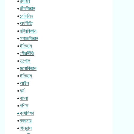
•
রসায়ন
•
জীববিজ্ঞান
•
মেডিসিন
•
অর্থনীতি
•
রাষ্ট্রবিজ্ঞান
•
সমাজবিজ্ঞান
•
ইতিহাস
•
পৌরনীতি
•
ভূগোল
•
মনোবিজ্ঞান
•
ইতিহাস
•
আইন
•
ধর্ম
•
বাংলা
•
গণিত
•কৃষিশিক্ষা
•
ব্যবসায়
•
ফিন্যান্স