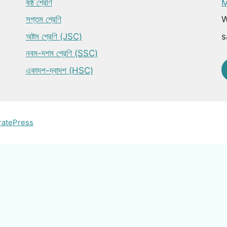
ষষ্ঠ শ্রেণি
M
সপ্তম শ্রেণি
W
অষ্টম শ্রেণি (JSC)
s
নবম-দশম শ্রেণি (SSC)
একাদশ-দ্বাদশ (HSC)
ratePress