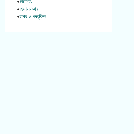
•
মার্কেটিং
•
হিসাববিজ্ঞান
•
তথ্য ও প্রযুক্তি