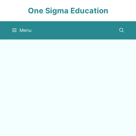
Skip
One Sigma Education
to
content
Menu