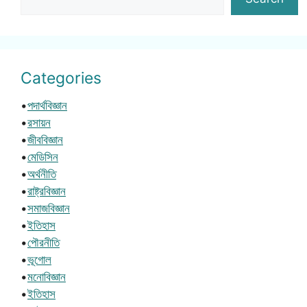
Categories
•
পদার্থবিজ্ঞান
•
রসায়ন
•
জীববিজ্ঞান
•
মেডিসিন
•
অর্থনীতি
•
রাষ্ট্রবিজ্ঞান
•
সমাজবিজ্ঞান
•
ইতিহাস
•
পৌরনীতি
•
ভূগোল
•
মনোবিজ্ঞান
•
ইতিহাস