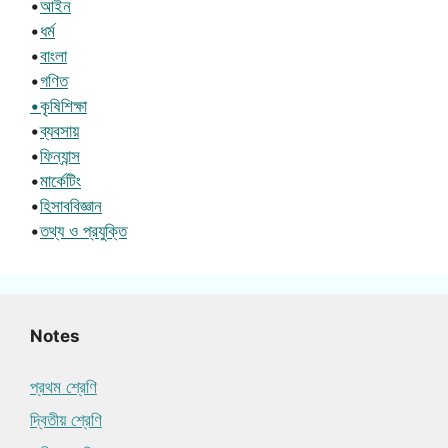
•
আইন
•
ধর্ম
•
বাংলা
•
গণিত
•কৃষিশিক্ষা
•
ব্যবসায়
•
ফিন্যান্স
•
মার্কেটিং
•
হিসাববিজ্ঞান
•
তথ্য ও প্রযুক্তি
Notes
প্রথম শ্রেণি
দ্বিতীয় শ্রেণি