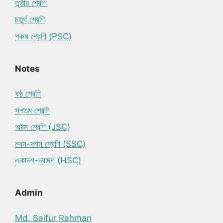
তৃতীয় শ্রেণি
চতুর্থ শ্রেণি
পঞ্চম শ্রেণি (PSC)
Notes
ষষ্ঠ শ্রেণি
সপ্তম শ্রেণি
অষ্টম শ্রেণি (JSC)
নবম-দশম শ্রেণি (SSC)
একাদশ-দ্বাদশ (HSC)
Admin
Md. Saifur Rahman