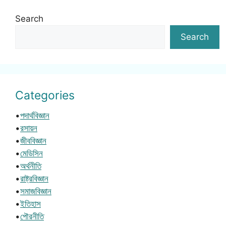
Search
Search
Categories
•
পদার্থবিজ্ঞান
•
রসায়ন
•
জীববিজ্ঞান
•
মেডিসিন
•
অর্থনীতি
•
রাষ্ট্রবিজ্ঞান
•
সমাজবিজ্ঞান
•
ইতিহাস
•
পৌরনীতি