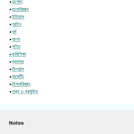
•
ভূগোল
•
মনোবিজ্ঞান
•
ইতিহাস
•
আইন
•
ধর্ম
•
বাংলা
•
গণিত
•কৃষিশিক্ষা
•
ব্যবসায়
•
ফিন্যান্স
•
মার্কেটিং
•
হিসাববিজ্ঞান
•
তথ্য ও প্রযুক্তি
Notes