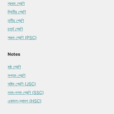
প্রথম শ্রেণি
দ্বিতীয় শ্রেণি
তৃতীয় শ্রেণি
চতুর্থ শ্রেণি
পঞ্চম শ্রেণি (PSC)
Notes
ষষ্ঠ শ্রেণি
সপ্তম শ্রেণি
অষ্টম শ্রেণি (JSC)
নবম-দশম শ্রেণি (SSC)
একাদশ-দ্বাদশ (HSC)