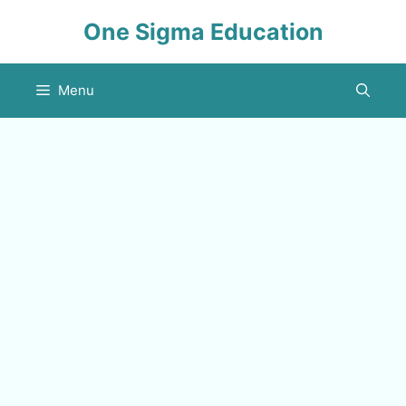
Skip
One Sigma Education
to
content
Menu