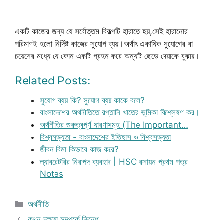
একটি কাজের জন্য যে সর্বোত্তম বিকল্পটি হারাতে হয়,সেই হারানোর
পরিমাণই হলো নির্দিষ্ট কাজের সুযোগ ব্যয়।অর্থাৎ একাধিক সুযোগের বা
চয়েসের মধ্যে যে কোন একটি গ্রহন করে অন্যটি ছেড়ে দেয়াকে বুঝায়।
Related Posts:
সুযোগ ব্যয় কি? সুযোগ ব্যয় কাকে বলে?
বাংলাদেশের অর্থনীতিতে রপ্তানি খাতের ভূমিকা বিশ্লেষণ কর।
অর্থনীতির গুরুত্বপূর্ণ ধারণাসমূহ (The Important…
বিশ্বসভ্যতা - বাংলাদেশের ইতিহাস ও বিশ্বসভ্যতা
জীবন বিমা কিভাবে কাজ করে?
ল্যাবরেটরির নিরাপদ ব্যবহার | HSC রসায়ন প্রথম পত্র
Notes
Categories
অর্থনীতি
কথন দক্ষতা সম্পর্কে নিবন্ধ