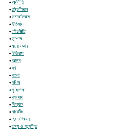
•
অর্থনীতি
•
রাষ্ট্রবিজ্ঞান
•
সমাজবিজ্ঞান
•
ইতিহাস
•
পৌরনীতি
•
ভূগোল
•
মনোবিজ্ঞান
•
ইতিহাস
•
আইন
•
ধর্ম
•
বাংলা
•
গণিত
•কৃষিশিক্ষা
•
ব্যবসায়
•
ফিন্যান্স
•
মার্কেটিং
•
হিসাববিজ্ঞান
•
তথ্য ও প্রযুক্তি