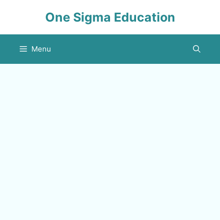
Skip
One Sigma Education
to
content
Menu