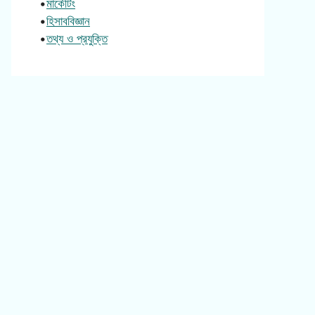
•
মার্কেটিং
•
হিসাববিজ্ঞান
•
তথ্য ও প্রযুক্তি