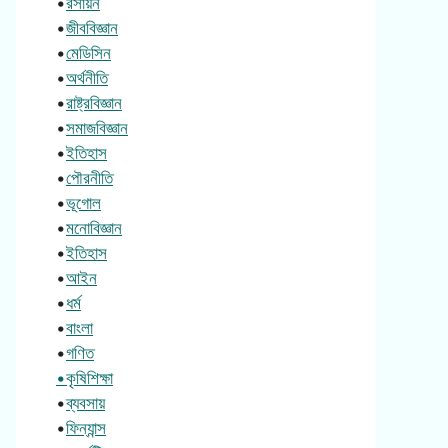
•
রসায়ন
•
জীববিজ্ঞান
•
মেডিসিন
•
অর্থনীতি
•
রাষ্ট্রবিজ্ঞান
•
সমাজবিজ্ঞান
•
ইতিহাস
•
পৌরনীতি
•
ভূগোল
•
মনোবিজ্ঞান
•
ইতিহাস
•
আইন
•
ধর্ম
•
বাংলা
•
গণিত
•কৃষিশিক্ষা
•
ব্যবসায়
•
ফিন্যান্স