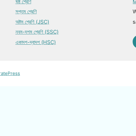
ষষ্ঠ শ্রেণি
M
সপ্তম শ্রেণি
W
অষ্টম শ্রেণি (JSC)
s
নবম-দশম শ্রেণি (SSC)
একাদশ-দ্বাদশ (HSC)
ratePress