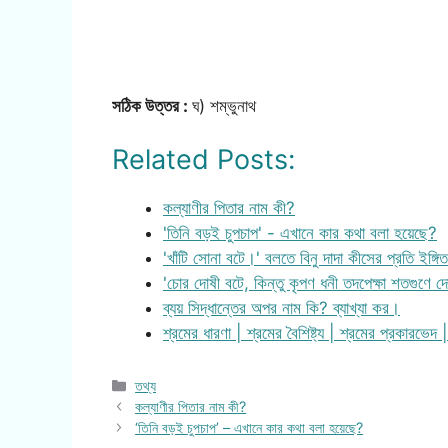
সঠিক উত্তর :
ঘ) শম্ভুনাথ
Related Posts:
কল্যাণীর পিতার নাম কী?
'তিনি বড়ই চুপচাপ' - এখানে কার কথা বলা হয়েছে?
'খাঁটি সোনা বটে।' বলতে বিনু দাদা কীসের প্রতি ইঙ্গ
'চোর দোষী বটে, কিন্তু কৃপণ ধনী তদপেক্ষা শতগুণে 
ব্যয় সিদ্ধান্তের অপর নাম কি? ব্যাখ্যা কর।
শ্রমের ধারণা | শ্রমের বৈশিষ্ট্য | শ্রমের প্রকারভেদ
Categories
তথ্য
কল্যাণীর পিতার নাম কী?
‘তিনি বড়ই চুপচাপ’ – এখানে কার কথা বলা হয়েছে?