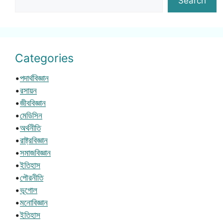
Search
Categories
•
পদার্থবিজ্ঞান
•
রসায়ন
•
জীববিজ্ঞান
•
মেডিসিন
•
অর্থনীতি
•
রাষ্ট্রবিজ্ঞান
•
সমাজবিজ্ঞান
•
ইতিহাস
•
পৌরনীতি
•
ভূগোল
•
মনোবিজ্ঞান
•
ইতিহাস