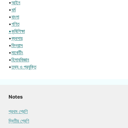
•
আইন
•
ধর্ম
•
বাংলা
•
গণিত
•কৃষিশিক্ষা
•
ব্যবসায়
•
ফিন্যান্স
•
মার্কেটিং
•
হিসাববিজ্ঞান
•
তথ্য ও প্রযুক্তি
Notes
প্রথম শ্রেণি
দ্বিতীয় শ্রেণি