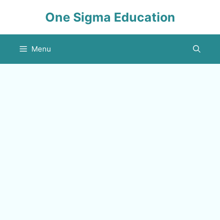
Skip
One Sigma Education
to
content
Menu