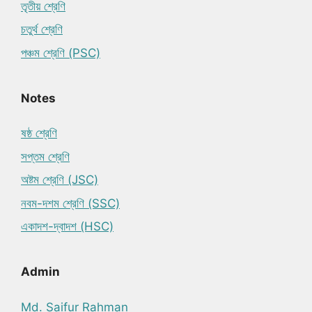
তৃতীয় শ্রেণি
চতুর্থ শ্রেণি
পঞ্চম শ্রেণি (PSC)
Notes
ষষ্ঠ শ্রেণি
সপ্তম শ্রেণি
অষ্টম শ্রেণি (JSC)
নবম-দশম শ্রেণি (SSC)
একাদশ-দ্বাদশ (HSC)
Admin
Md. Saifur Rahman