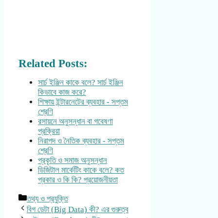
Related Posts:
সার্চ ইঞ্জিন কাকে বলে? সার্চ ইঞ্জিন
কিভাবে কাজ করে?
শিক্ষায় ইন্টারনেটের ব্যবহার - সপ্তম
শ্রেণি
রসায়নে অনুসন্ধান বা গবেষণা
প্রক্রিয়া
নিরাপদ ও নৈতিক ব্যবহার - সপ্তম
শ্রেণি
প্রকৃতি ও সমাজ অনুসন্ধান
ডিজিটাল মার্কেটিং কাকে বলে? কত
প্রকার ও কি কি? প্রয়োজনীয়তা
Categories
তথ্য ও প্রযুক্তি
বিগ ডেটা (Big Data) কী? এর গুরুত্ব