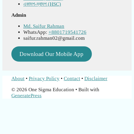
একাদশ-দ্বাদশ (HSC)
Admin
Md. Saifur Rahman
WhatsApp:
+8801719541726
saifur.rahman02@gmail.com
Download Our Mobile App
About
•
Privacy Policy
•
Contact
•
Disclaimer
© 2026 One Sigma Education
• Built with
GeneratePress