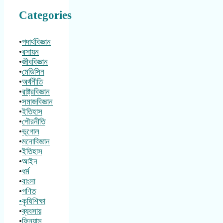
Categories
•
পদার্থবিজ্ঞান
•
রসায়ন
•
জীববিজ্ঞান
•
মেডিসিন
•
অর্থনীতি
•
রাষ্ট্রবিজ্ঞান
•
সমাজবিজ্ঞান
•
ইতিহাস
•
পৌরনীতি
•
ভূগোল
•
মনোবিজ্ঞান
•
ইতিহাস
•
আইন
•
ধর্ম
•
বাংলা
•
গণিত
•কৃষিশিক্ষা
•
ব্যবসায়
•
ফিন্যান্স