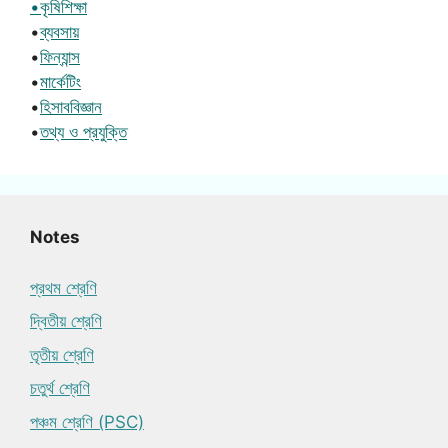
•কৃষিশিক্ষা
•
ব্যবসায়
•
ফিন্যান্স
•
মার্কেটিং
•
হিসাববিজ্ঞান
•
তথ্য ও প্রযুক্তি
Notes
প্রথম শ্রেণি
দ্বিতীয় শ্রেণি
তৃতীয় শ্রেণি
চতুর্থ শ্রেণি
পঞ্চম শ্রেণি (PSC)