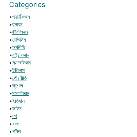
Categories
•
পদার্থবিজ্ঞান
•
রসায়ন
•
জীববিজ্ঞান
•
মেডিসিন
•
অর্থনীতি
•
রাষ্ট্রবিজ্ঞান
•
সমাজবিজ্ঞান
•
ইতিহাস
•
পৌরনীতি
•
ভূগোল
•
মনোবিজ্ঞান
•
ইতিহাস
•
আইন
•
ধর্ম
•
বাংলা
•
গণিত