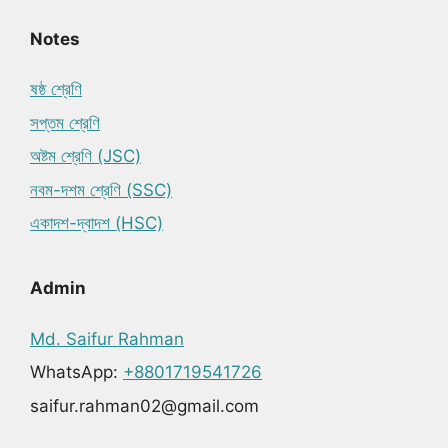
Notes
ষষ্ঠ শ্রেণি
সপ্তম শ্রেণি
অষ্টম শ্রেণি (JSC)
নবম-দশম শ্রেণি (SSC)
একাদশ-দ্বাদশ (HSC)
Admin
Md. Saifur Rahman
WhatsApp:
+8801719541726
saifur.rahman02@gmail.com