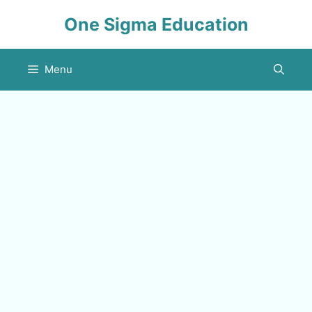
Skip
One Sigma Education
to
content
Menu