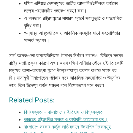
দক্ষিণ এশিয়ার দেশসমূহের জাতীয় আত্মকনির্ভরশীলতা অর্জনের
লক্ষ্যে প্রয়োজনীয় পদক্ষেপ গ্রহণ করা।
এ অঞ্চলের রাষ্ট্রসমূহের সাধারণ স্বার্থে সহানুভূতি ও সহযোগিতা
বৃদ্ধি করা।
অন্যান্য আন্তর্জাতিক ও আঞ্চলিক সংস্থার সাথে সহযোগিতার
সম্পর্ক স্থাপন।
সার্ক অনেকগুলো বাস্তবভিত্তিক উদ্দেশ্য নির্ধারণ করলেও বিভিন্ন সদস্য
রাষ্ট্রে মতানৈক্যের কারণে এখন অবধি দক্ষিণ এশিয়ার পৌনে দুইশত কোটি
মানুষের আশা-আকাঙ্খা পূরণে উল্লেখযোগ্য অবদান রাখতে সক্ষম হয়
নি। নানামুখী টানাপোড়েন পরিহার করে আঞ্চলিক সহযোগিতা ও উন্নতির
নজর দিলে উদ্দেশ্য অর্জন সম্ভব বলে বিশেষজ্ঞগণ মনে করেন।
Related Posts:
বিশ্বসভ্যতা - বাংলাদেশের ইতিহাস ও বিশ্বসভ্যতা
ভারতের রাষ্ট্রপতির ক্ষমতা ও কার্যাবলি আলোচনা কর।
বাংলাদেশ সরকার কর্তৃক জাতীয়ভাবে উদযাপিত দিবসসমূহ