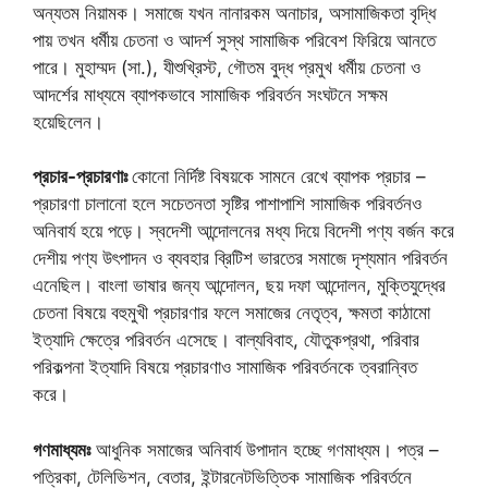
অন্যতম নিয়ামক। সমাজে যখন নানারকম অনাচার, অসামাজিকতা বৃদ্ধি
পায় তখন ধর্মীয় চেতনা ও আদর্শ সুস্থ সামাজিক পরিবেশ ফিরিয়ে আনতে
পারে। মুহাম্মদ (সা.), যীশুখ্রিস্ট, গৌতম বুদ্ধ প্রমুখ ধর্মীয় চেতনা ও
আদর্শের মাধ্যমে ব্যাপকভাবে সামাজিক পরিবর্তন সংঘটনে সক্ষম
হয়েছিলেন।
প্রচার-প্রচারণাঃ
কোনো নির্দিষ্ট বিষয়কে সামনে রেখে ব্যাপক প্রচার –
প্রচারণা চালানো হলে সচেতনতা সৃষ্টির পাশাপাশি সামাজিক পরিবর্তনও
অনিবার্য হয়ে পড়ে। স্বদেশী আন্দোলনের মধ্য দিয়ে বিদেশী পণ্য বর্জন করে
দেশীয় পণ্য উৎপাদন ও ব্যবহার ব্রিটিশ ভারতের সমাজে দৃশ্যমান পরিবর্তন
এনেছিল। বাংলা ভাষার জন্য আন্দোলন, ছয় দফা আন্দোলন, মুক্তিযুদ্ধের
চেতনা বিষয়ে বহুমুখী প্রচারণার ফলে সমাজের নেতৃত্ব, ক্ষমতা কাঠামো
ইত্যাদি ক্ষেত্রে পরিবর্তন এসেছে। বাল্যবিবাহ, যৌতুকপ্রথা, পরিবার
পরিকল্পনা ইত্যাদি বিষয়ে প্রচারণাও সামাজিক পরিবর্তনকে ত্বরান্বিত
করে।
গণমাধ্যমঃ
আধুনিক সমাজের অনিবার্য উপাদান হচ্ছে গণমাধ্যম। পত্র –
পত্রিকা, টেলিভিশন, বেতার, ইন্টারনেটভিত্তিক সামাজিক পরিবর্তনে