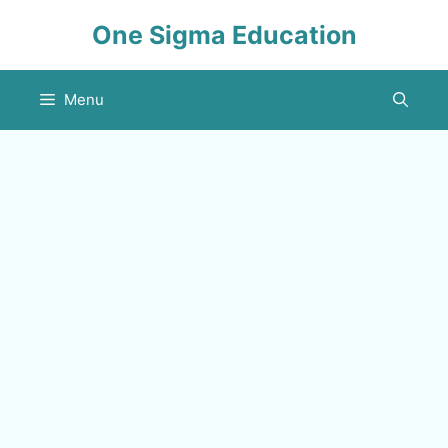
Skip
One Sigma Education
to
content
Menu