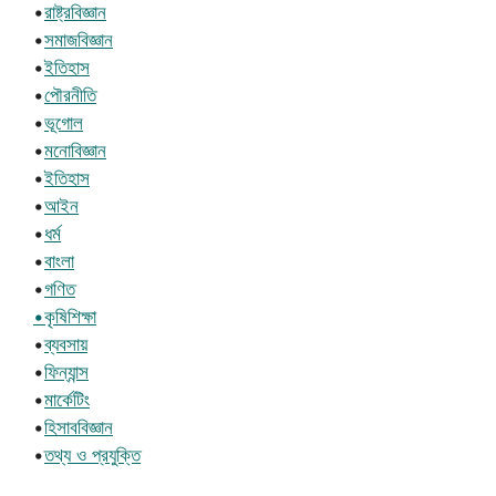
•
রাষ্ট্রবিজ্ঞান
•
সমাজবিজ্ঞান
•
ইতিহাস
•
পৌরনীতি
•
ভূগোল
•
মনোবিজ্ঞান
•
ইতিহাস
•
আইন
•
ধর্ম
•
বাংলা
•
গণিত
•কৃষিশিক্ষা
•
ব্যবসায়
•
ফিন্যান্স
•
মার্কেটিং
•
হিসাববিজ্ঞান
•
তথ্য ও প্রযুক্তি