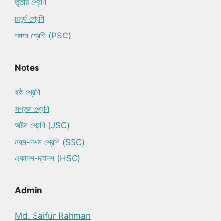
তৃতীয় শ্রেণি
চতুর্থ শ্রেণি
পঞ্চম শ্রেণি (PSC)
Notes
ষষ্ঠ শ্রেণি
সপ্তম শ্রেণি
অষ্টম শ্রেণি (JSC)
নবম-দশম শ্রেণি (SSC)
একাদশ-দ্বাদশ (HSC)
Admin
Md. Saifur Rahman