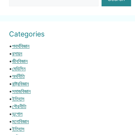
Categories
•
পদার্থবিজ্ঞান
•
রসায়ন
•
জীববিজ্ঞান
•
মেডিসিন
•
অর্থনীতি
•
রাষ্ট্রবিজ্ঞান
•
সমাজবিজ্ঞান
•
ইতিহাস
•
পৌরনীতি
•
ভূগোল
•
মনোবিজ্ঞান
•
ইতিহাস