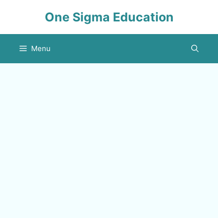
Skip
One Sigma Education
to
content
Menu