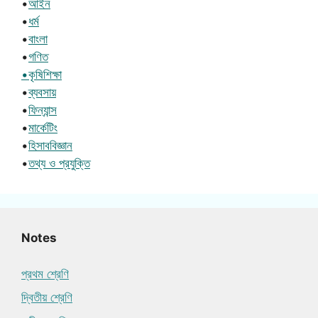
•
আইন
•
ধর্ম
•
বাংলা
•
গণিত
•কৃষিশিক্ষা
•
ব্যবসায়
•
ফিন্যান্স
•
মার্কেটিং
•
হিসাববিজ্ঞান
•
তথ্য ও প্রযুক্তি
Notes
প্রথম শ্রেণি
দ্বিতীয় শ্রেণি