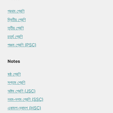
প্রথম শ্রেণি
দ্বিতীয় শ্রেণি
তৃতীয় শ্রেণি
চতুর্থ শ্রেণি
পঞ্চম শ্রেণি (PSC)
Notes
ষষ্ঠ শ্রেণি
সপ্তম শ্রেণি
অষ্টম শ্রেণি (JSC)
নবম-দশম শ্রেণি (SSC)
একাদশ-দ্বাদশ (HSC)