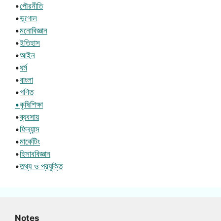
•
পৌরনীতি
•
ভূগোল
•
মনোবিজ্ঞান
•
ইতিহাস
•
আইন
•
ধর্ম
•
বাংলা
•
গণিত
•কৃষিশিক্ষা
•
ব্যবসায়
•
ফিন্যান্স
•
মার্কেটিং
•
হিসাববিজ্ঞান
•
তথ্য ও প্রযুক্তি
Notes