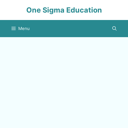
Skip
One Sigma Education
to
content
Menu