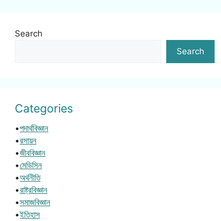
Search
Search
Categories
•
পদার্থবিজ্ঞান
•
রসায়ন
•
জীববিজ্ঞান
•
মেডিসিন
•
অর্থনীতি
•
রাষ্ট্রবিজ্ঞান
•
সমাজবিজ্ঞান
•
ইতিহাস