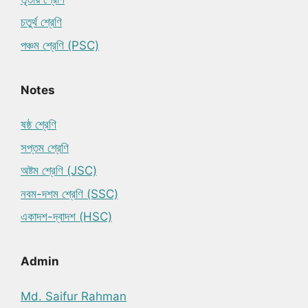
চতুর্থ শ্রেণি
পঞ্চম শ্রেণি (PSC)
Notes
ষষ্ঠ শ্রেণি
সপ্তম শ্রেণি
অষ্টম শ্রেণি (JSC)
নবম-দশম শ্রেণি (SSC)
একাদশ-দ্বাদশ (HSC)
Admin
Md. Saifur Rahman