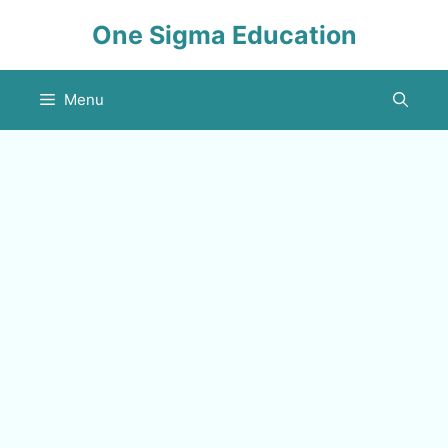
Skip
One Sigma Education
to
content
Menu