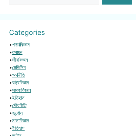
Categories
•
পদার্থবিজ্ঞান
•
রসায়ন
•
জীববিজ্ঞান
•
মেডিসিন
•
অর্থনীতি
•
রাষ্ট্রবিজ্ঞান
•
সমাজবিজ্ঞান
•
ইতিহাস
•
পৌরনীতি
•
ভূগোল
•
মনোবিজ্ঞান
•
ইতিহাস
•
আইন