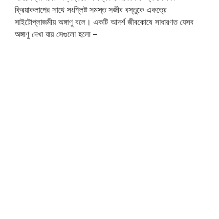
ক্রিয়াকলাপের সাথে সংশ্লিষ্ট সমস্ত সজীব বস্তুকে একত্রে
সাইটোপ্লাজমীয় অঙ্গাণু বলে। একটি আদর্শ জীবকোষে সাধারণত যেসব
অঙ্গাণু দেখা যায় সেগুলো হলো –