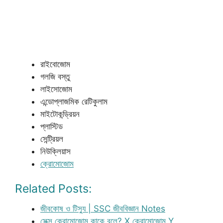
রাইবোজোম
গলজি বস্তু
লাইসোজোম
এন্ডোপ্লাজমিক রেটিকুলাম
মাইটোকন্ড্রিয়ন
প্লাস্টিড
সেন্ট্রিয়ল
নিউক্লিয়াস
ক্রোমোজোম
Related Posts:
জীবকোষ ও টিস্যু | SSC জীববিজ্ঞান Notes
সেক্স ক্রোমোজোম কাকে বলে? X ক্রোমোজোম Y