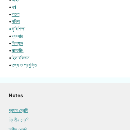
•
ধর্ম
•
বাংলা
•
গণিত
•কৃষিশিক্ষা
•
ব্যবসায়
•
ফিন্যান্স
•
মার্কেটিং
•
হিসাববিজ্ঞান
•
তথ্য ও প্রযুক্তি
Notes
প্রথম শ্রেণি
দ্বিতীয় শ্রেণি
তৃতীয় শ্রেণি