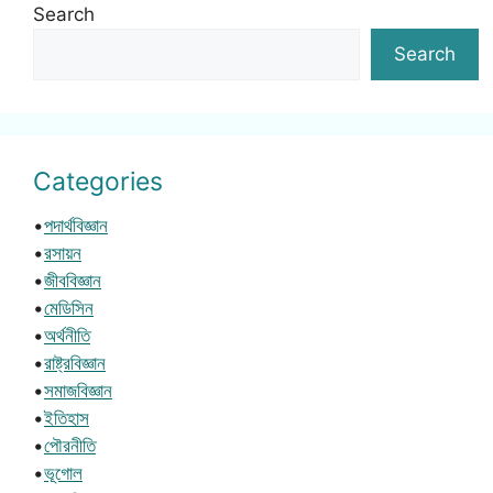
Search
Search
Categories
•
পদার্থবিজ্ঞান
•
রসায়ন
•
জীববিজ্ঞান
•
মেডিসিন
•
অর্থনীতি
•
রাষ্ট্রবিজ্ঞান
•
সমাজবিজ্ঞান
•
ইতিহাস
•
পৌরনীতি
•
ভূগোল