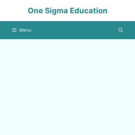
Skip
One Sigma Education
to
content
Menu