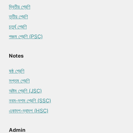
দ্বিতীয় শ্রেণি
তৃতীয় শ্রেণি
চতুর্থ শ্রেণি
পঞ্চম শ্রেণি (PSC)
Notes
ষষ্ঠ শ্রেণি
সপ্তম শ্রেণি
অষ্টম শ্রেণি (JSC)
নবম-দশম শ্রেণি (SSC)
একাদশ-দ্বাদশ (HSC)
Admin