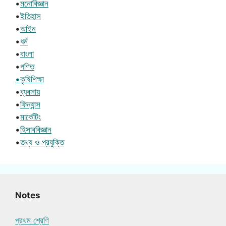
•
মনোবিজ্ঞান
•
ইতিহাস
•
আইন
•
ধর্ম
•
বাংলা
•
গণিত
•কৃষিশিক্ষা
•
ব্যবসায়
•
ফিন্যান্স
•
মার্কেটিং
•
হিসাববিজ্ঞান
•
তথ্য ও প্রযুক্তি
Notes
প্রথম শ্রেণি