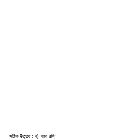
সঠিক উত্তর :
গ) গামা রশ্মি