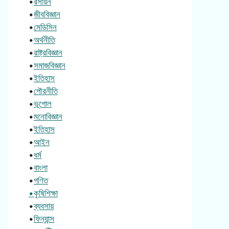
•
রসায়ন
•
জীববিজ্ঞান
•
মেডিসিন
•
অর্থনীতি
•
রাষ্ট্রবিজ্ঞান
•
সমাজবিজ্ঞান
•
ইতিহাস
•
পৌরনীতি
•
ভূগোল
•
মনোবিজ্ঞান
•
ইতিহাস
•
আইন
•
ধর্ম
•
বাংলা
•
গণিত
•কৃষিশিক্ষা
•
ব্যবসায়
•
ফিন্যান্স