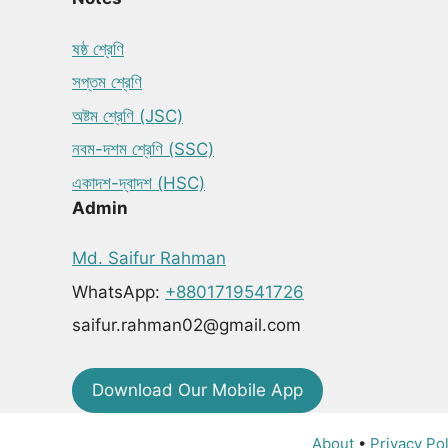
ষষ্ঠ শ্রেণি
সপ্তম শ্রেণি
অষ্টম শ্রেণি (JSC)
নবম-দশম শ্রেণি (SSC)
একাদশ-দ্বাদশ (HSC)
Admin
Md. Saifur Rahman
WhatsApp:
+8801719541726
saifur.rahman02@gmail.com
Download Our Mobile App
About
•
Privacy Pol