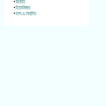
•
মার্কেটিং
•
হিসাববিজ্ঞান
•
তথ্য ও প্রযুক্তি