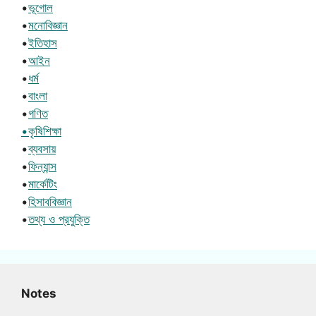
•
ভূগোল
•
মনোবিজ্ঞান
•
ইতিহাস
•
আইন
•
ধর্ম
•
বাংলা
•
গণিত
•কৃষিশিক্ষা
•
ব্যবসায়
•
ফিন্যান্স
•
মার্কেটিং
•
হিসাববিজ্ঞান
•
তথ্য ও প্রযুক্তি
Notes