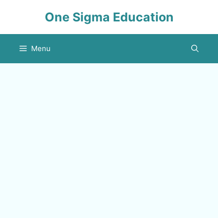
Skip
One Sigma Education
to
content
Menu