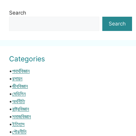
Search
Search
Categories
•
পদার্থবিজ্ঞান
•
রসায়ন
•
জীববিজ্ঞান
•
মেডিসিন
•
অর্থনীতি
•
রাষ্ট্রবিজ্ঞান
•
সমাজবিজ্ঞান
•
ইতিহাস
•
পৌরনীতি