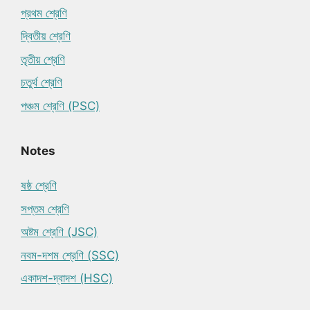
প্রথম শ্রেণি
দ্বিতীয় শ্রেণি
তৃতীয় শ্রেণি
চতুর্থ শ্রেণি
পঞ্চম শ্রেণি (PSC)
Notes
ষষ্ঠ শ্রেণি
সপ্তম শ্রেণি
অষ্টম শ্রেণি (JSC)
নবম-দশম শ্রেণি (SSC)
একাদশ-দ্বাদশ (HSC)