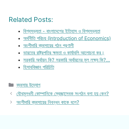
Related Posts:
বিশ্বসভ্যতা - বাংলাদেশের ইতিহাস ও বিশ্বসভ্যতা
অর্থনীতি পরিচয় (Introduction of Economics)
অংশীদারি ব্যবসায়ের গঠন প্রণালী
ভারতের রাষ্ট্রপতির ক্ষমতা ও কার্যাবলি আলোচনা কর।
সরকারি অর্থায়ন কি? সরকারি অর্থায়নের মূল লক্ষ্য কি?…
হিসাববিজ্ঞান পরিচিতি
Categories
ব্যবসায় উদ্যোগ
যৌথমূলধনী কোম্পানিকে স্বেচ্ছাসেবক সংগঠন বলা হয় কেন?
অংশীদারি ব্যবসায়ের নিবন্ধন কাকে বলে?