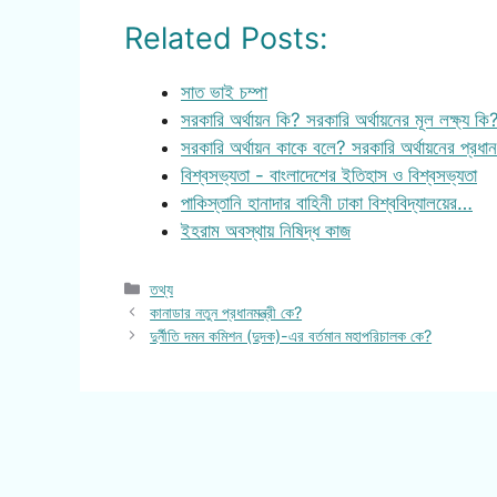
Related Posts:
সাত ভাই চম্পা
সরকারি অর্থায়ন কি? সরকারি অর্থায়নের মূল লক্ষ্য ক
সরকারি অর্থায়ন কাকে বলে? সরকারি অর্থায়নের প্রধ
বিশ্বসভ্যতা - বাংলাদেশের ইতিহাস ও বিশ্বসভ্যতা
পাকিস্তানি হানাদার বাহিনী ঢাকা বিশ্ববিদ্যালয়ের…
ইহরাম অবস্থায় নিষিদ্ধ কাজ
Categories
তথ্য
কানাডার নতুন প্রধানমন্ত্রী কে?
দুর্নীতি দমন কমিশন (দুদক)-এর বর্তমান মহাপরিচালক কে?