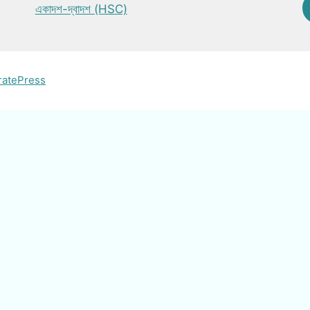
একাদশ-দ্বাদশ (HSC)
ratePress