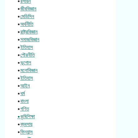
•
রসায়ন
•
জীববিজ্ঞান
•
মেডিসিন
•
অর্থনীতি
•
রাষ্ট্রবিজ্ঞান
•
সমাজবিজ্ঞান
•
ইতিহাস
•
পৌরনীতি
•
ভূগোল
•
মনোবিজ্ঞান
•
ইতিহাস
•
আইন
•
ধর্ম
•
বাংলা
•
গণিত
•কৃষিশিক্ষা
•
ব্যবসায়
•
ফিন্যান্স