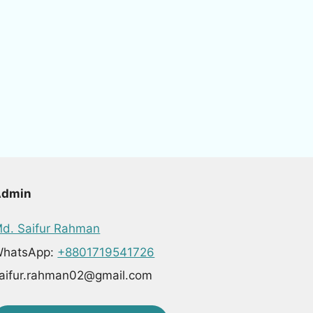
Admin
d. Saifur Rahman
hatsApp:
+8801719541726
aifur.rahman02@gmail.com