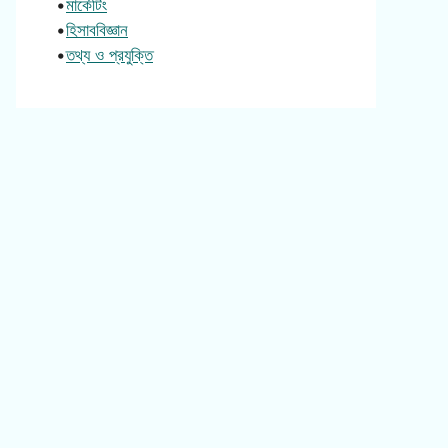
•
মার্কেটিং
•
হিসাববিজ্ঞান
•
তথ্য ও প্রযুক্তি