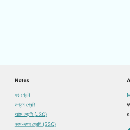
Notes
ষষ্ঠ শ্রেণি
M
সপ্তম শ্রেণি
W
অষ্টম শ্রেণি (JSC)
s
নবম-দশম শ্রেণি (SSC)