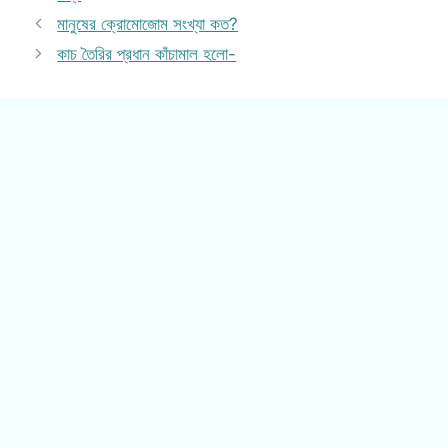
মানুষের ক্রোমোজোম সংখ্যা কত?
কাচ তৈরির প্রধান কাঁচামাল হলো-