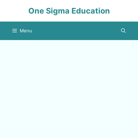
Skip
One Sigma Education
to
content
Menu