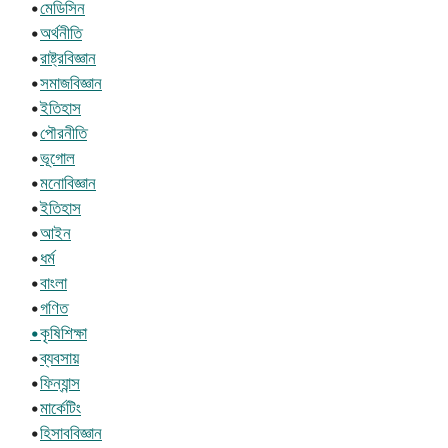
•
মেডিসিন
•
অর্থনীতি
•
রাষ্ট্রবিজ্ঞান
•
সমাজবিজ্ঞান
•
ইতিহাস
•
পৌরনীতি
•
ভূগোল
•
মনোবিজ্ঞান
•
ইতিহাস
•
আইন
•
ধর্ম
•
বাংলা
•
গণিত
•কৃষিশিক্ষা
•
ব্যবসায়
•
ফিন্যান্স
•
মার্কেটিং
•
হিসাববিজ্ঞান