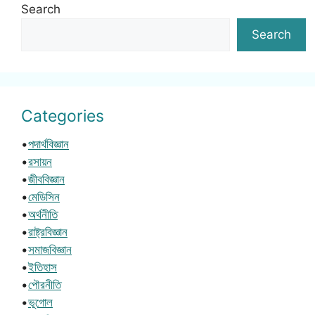
Search
Search
Categories
•
পদার্থবিজ্ঞান
•
রসায়ন
•
জীববিজ্ঞান
•
মেডিসিন
•
অর্থনীতি
•
রাষ্ট্রবিজ্ঞান
•
সমাজবিজ্ঞান
•
ইতিহাস
•
পৌরনীতি
•
ভূগোল