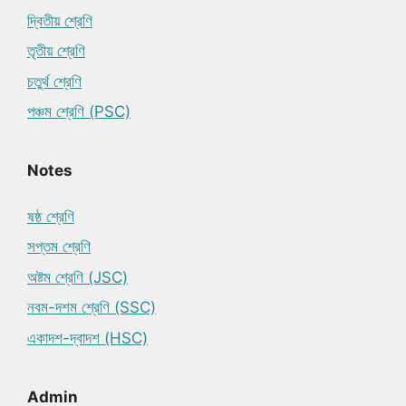
দ্বিতীয় শ্রেণি
তৃতীয় শ্রেণি
চতুর্থ শ্রেণি
পঞ্চম শ্রেণি (PSC)
Notes
ষষ্ঠ শ্রেণি
সপ্তম শ্রেণি
অষ্টম শ্রেণি (JSC)
নবম-দশম শ্রেণি (SSC)
একাদশ-দ্বাদশ (HSC)
Admin