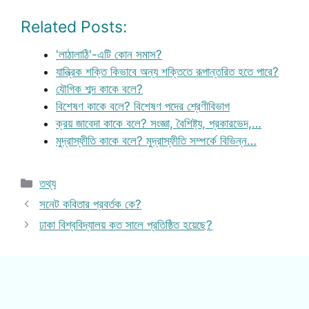
Related Posts:
'লাঠালাঠি'-এটি কোন সমাস?
যান্ত্রিক শক্তি কিভাবে অন্য শক্তিতে রূপান্তরিত হতে পারে?
যৌগিক শব্দ কাকে বলে?
বিশেষণ কাকে বলে? বিশেষণ পদের শ্রেণীবিভাগ
ক্রয় জাবেদা কাকে বলে? সংজ্ঞা, বৈশিষ্ট্য, প্রকারভেদ,…
মুদ্রাস্ফীতি কাকে বলে? মুদ্রাস্ফীতি সম্পর্কে বিভিন্ন…
Categories
তথ্য
সনেট কবিতার প্রবর্তক কে?
ঢাকা বিশ্ববিদ্যালয় কত সালে প্রতিষ্ঠিত হয়েছে?