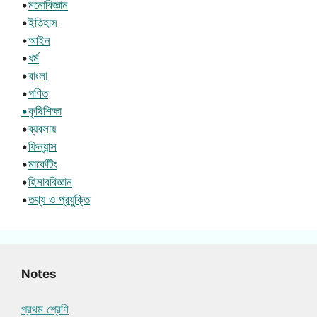
•
মনোবিজ্ঞান
•
ইতিহাস
•
আইন
•
ধর্ম
•
বাংলা
•
গণিত
•কৃষিশিক্ষা
•
ব্যবসায়
•
ফিন্যান্স
•
মার্কেটিং
•
হিসাববিজ্ঞান
•
তথ্য ও প্রযুক্তি
Notes
প্রথম শ্রেণি