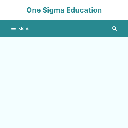
Skip
One Sigma Education
to
content
Menu