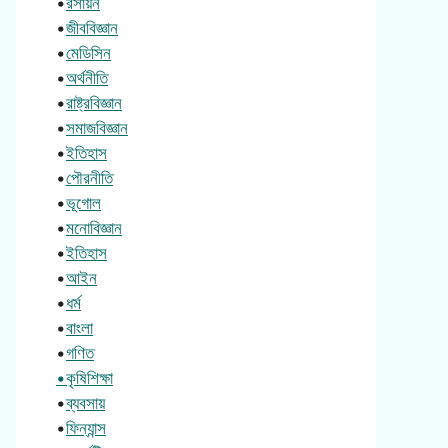
•
রসায়ন
•
জীববিজ্ঞান
•
মেডিসিন
•
অর্থনীতি
•
রাষ্ট্রবিজ্ঞান
•
সমাজবিজ্ঞান
•
ইতিহাস
•
পৌরনীতি
•
ভূগোল
•
মনোবিজ্ঞান
•
ইতিহাস
•
আইন
•
ধর্ম
•
বাংলা
•
গণিত
•কৃষিশিক্ষা
•
ব্যবসায়
•
ফিন্যান্স