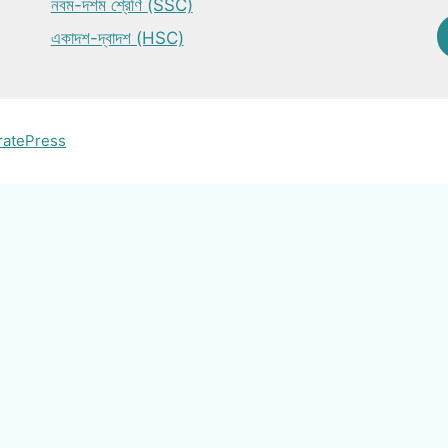
নবম-দশম শ্রেণি (SSC)
একাদশ-দ্বাদশ (HSC)
ratePress