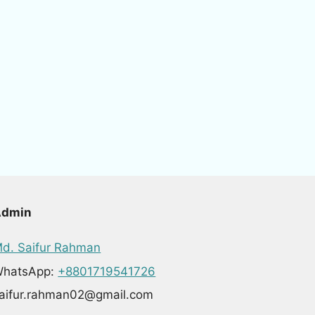
Admin
d. Saifur Rahman
hatsApp:
+8801719541726
aifur.rahman02@gmail.com