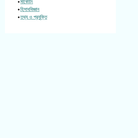
•
মার্কেটিং
•
হিসাববিজ্ঞান
•
তথ্য ও প্রযুক্তি