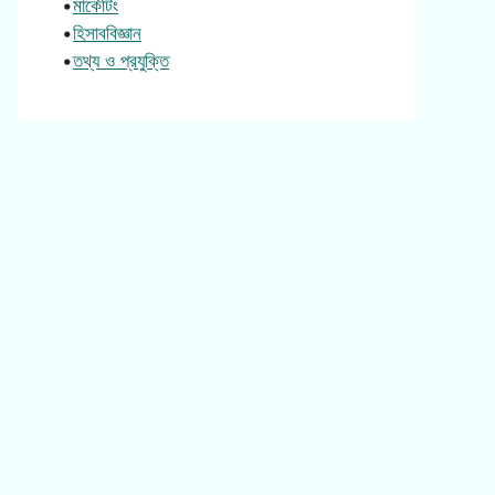
•
মার্কেটিং
•
হিসাববিজ্ঞান
•
তথ্য ও প্রযুক্তি