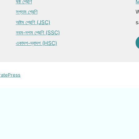
ষষ্ঠ শ্রেণি
M
সপ্তম শ্রেণি
W
অষ্টম শ্রেণি (JSC)
s
নবম-দশম শ্রেণি (SSC)
একাদশ-দ্বাদশ (HSC)
ratePress