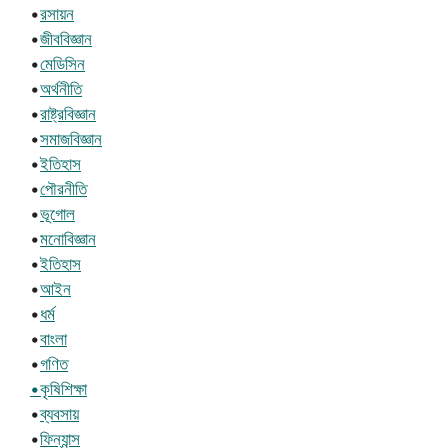
•
রসায়ন
•
জীববিজ্ঞান
•
মেডিসিন
•
অর্থনীতি
•
রাষ্ট্রবিজ্ঞান
•
সমাজবিজ্ঞান
•
ইতিহাস
•
পৌরনীতি
•
ভূগোল
•
মনোবিজ্ঞান
•
ইতিহাস
•
আইন
•
ধর্ম
•
বাংলা
•
গণিত
•কৃষিশিক্ষা
•
ব্যবসায়
•
ফিন্যান্স