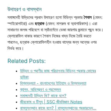
উদাহরণ ও বাসস্থান
সমাঙ্গদেহী উদ্ভিদের প্রধান উদাহরণ হলো বিভিন্ন প্রকার
শৈবাল
(যেমন:
স্পাইরোগাইরা) এবং
ছত্রাক
(যেমন: মাশরুম বা অ্যাগারিকাস)। এরা
সাধারণত জলজ পরিবেশে বা স্যাঁতসেঁতে ভেজা জায়গায় জন্মাতে পছন্দ করে।
ক্লোরোফিল থাকার কারণে শৈবাল নিজের খাদ্য নিজে তৈরি করতে
পারলেও, ছত্রাক ক্লোরোফিলহীন হওয়ায় খাদ্যের জন্য অন্যের ওপর
নির্ভর করে।
Related Posts:
উদ্ভিদ ও প্রাণীর কাজ পরিচালনায় বিভিন্ন প্রকার কোষের
ভূমিকা
বিশ্বসভ্যতা - বাংলাদেশের ইতিহাস ও বিশ্বসভ্যতা
ব্যাপন, অভিস্রবণ ও প্রস্বেদন
সমাঙ্গদেহী উদ্ভিদ কি? কাকে বলে?
জীবকোষ ও টিস্যু | SSC জীববিজ্ঞান Notes
বাস্তুসংস্থান কাকে বলে? | বাস্তুসংস্থানের প্রকারভেদ…