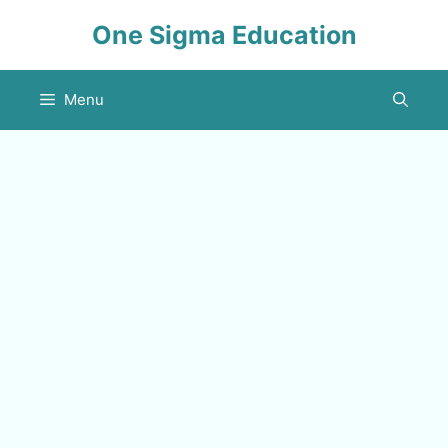
Skip
One Sigma Education
to
content
Menu