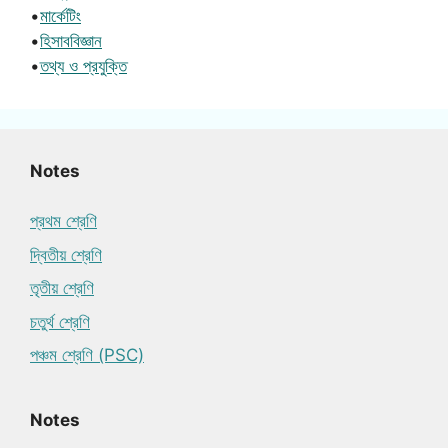
•
মার্কেটিং
•
হিসাববিজ্ঞান
•
তথ্য ও প্রযুক্তি
Notes
প্রথম শ্রেণি
দ্বিতীয় শ্রেণি
তৃতীয় শ্রেণি
চতুর্থ শ্রেণি
পঞ্চম শ্রেণি (PSC)
Notes