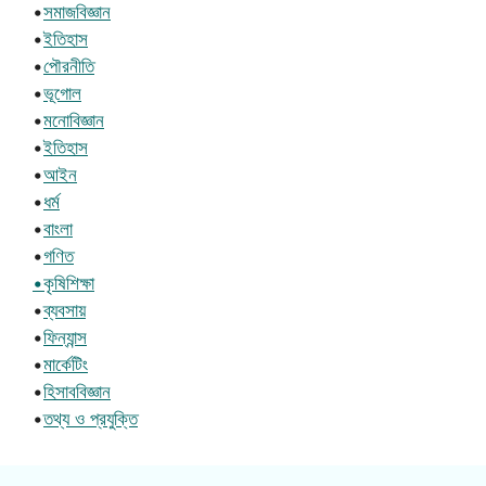
•
সমাজবিজ্ঞান
•
ইতিহাস
•
পৌরনীতি
•
ভূগোল
•
মনোবিজ্ঞান
•
ইতিহাস
•
আইন
•
ধর্ম
•
বাংলা
•
গণিত
•কৃষিশিক্ষা
•
ব্যবসায়
•
ফিন্যান্স
•
মার্কেটিং
•
হিসাববিজ্ঞান
•
তথ্য ও প্রযুক্তি