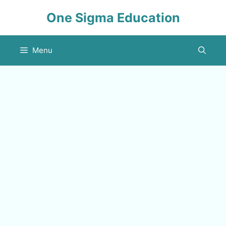
Skip
One Sigma Education
to
content
Menu