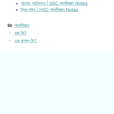
আলোর প্রতিফলন | SSC পদার্থবিজ্ঞান Notes
স্থির তড়িৎ | HSC পদার্থবিজ্ঞান Notes
Categories
পদার্থবিজ্ঞান
চার্জ কি?
এক কুলম্ব কি?