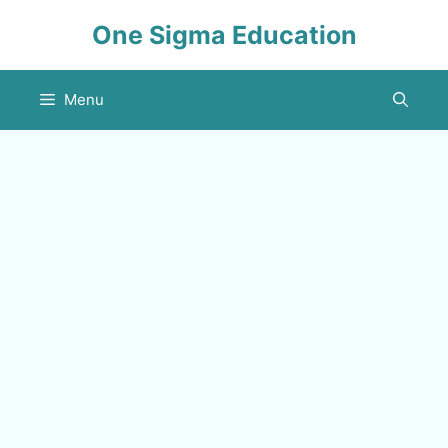
Skip
One Sigma Education
to
content
Menu