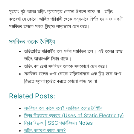
সুতরাং পৃষ্ঠ বরাবর তড়িৎ প্রাবল্যের কোনো উপাংশ থাকে না। তড়িৎ
বলরেখা যে কোনো আহিত পরিবাহী থেকে লম্বভাবে নির্গত হয় এবং একটি
সমবিভব তলকে সকল বিন্দুতে লম্বভাবে ছেদ করে।
সমবিভব তলের বৈশিষ্ট্য
তড়িতাহিত পরিবাহীর তল সর্বদা সমবিভব তল। এই তলের ওপর
তড়িৎ আধানগুলি স্থির থাকে।
তড়িৎ বল রেখা সমবিভব তলকে সমকোণে ছেদ করে।
সমবিভব তলের ওপর কোনো তড়িতাধানকে এক বিন্দু হতে অপর
বিন্দুতে স্থানান্তরিত করতে কোনো কাজ হয় না।
Related Posts:
সমবিভব তল কাকে বলে? সমবিভব তলের বৈশিষ্ট্য
স্থির বিদ্যুতের ব্যবহার (Uses of Static Electricity)
স্থির বিদ্যুৎ | SSC পদার্থবিজ্ঞান Notes
তড়িৎ বলরেখা কাকে বলে?