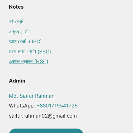
Notes
ষষ্ঠ শ্রেণি
সপ্তম শ্রেণি
অষ্টম শ্রেণি (JSC)
নবম-দশম শ্রেণি (SSC)
একাদশ-দ্বাদশ (HSC)
Admin
Md. Saifur Rahman
WhatsApp:
+8801719541726
saifur.rahman02@gmail.com