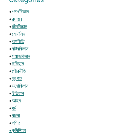
•
পদার্থবিজ্ঞান
•
রসায়ন
•
জীববিজ্ঞান
•
মেডিসিন
•
অর্থনীতি
•
রাষ্ট্রবিজ্ঞান
•
সমাজবিজ্ঞান
•
ইতিহাস
•
পৌরনীতি
•
ভূগোল
•
মনোবিজ্ঞান
•
ইতিহাস
•
আইন
•
ধর্ম
•
বাংলা
•
গণিত
•কৃষিশিক্ষা