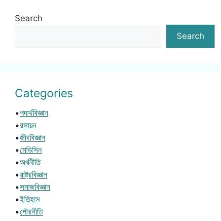
Search
Search
Categories
•
পদার্থবিজ্ঞান
•
রসায়ন
•
জীববিজ্ঞান
•
মেডিসিন
•
অর্থনীতি
•
রাষ্ট্রবিজ্ঞান
•
সমাজবিজ্ঞান
•
ইতিহাস
•
পৌরনীতি