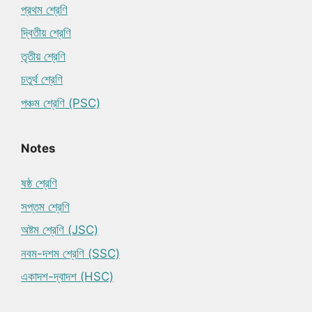
প্রথম শ্রেণি
দ্বিতীয় শ্রেণি
তৃতীয় শ্রেণি
চতুর্থ শ্রেণি
পঞ্চম শ্রেণি (PSC)
Notes
ষষ্ঠ শ্রেণি
সপ্তম শ্রেণি
অষ্টম শ্রেণি (JSC)
নবম-দশম শ্রেণি (SSC)
একাদশ-দ্বাদশ (HSC)