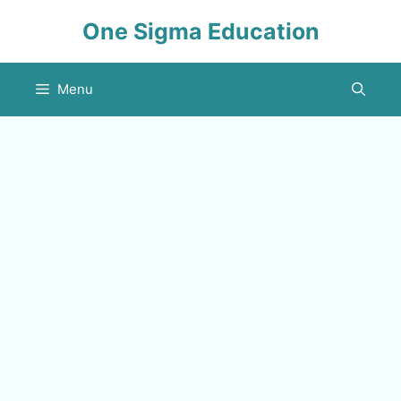
Skip
One Sigma Education
to
content
Menu