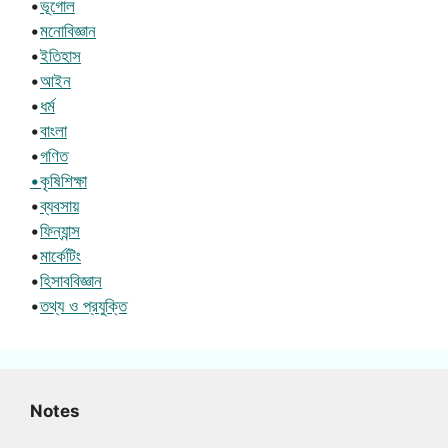
•
ভূগোল
•
মনোবিজ্ঞান
•
ইতিহাস
•
আইন
•
ধর্ম
•
বাংলা
•
গণিত
•কৃষিশিক্ষা
•
ব্যবসায়
•
ফিন্যান্স
•
মার্কেটিং
•
হিসাববিজ্ঞান
•
তথ্য ও প্রযুক্তি
Notes