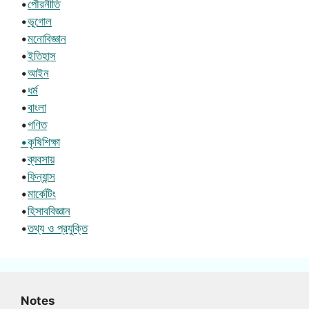
•
পৌরনীতি
•
ভূগোল
•
মনোবিজ্ঞান
•
ইতিহাস
•
আইন
•
ধর্ম
•
বাংলা
•
গণিত
•কৃষিশিক্ষা
•
ব্যবসায়
•
ফিন্যান্স
•
মার্কেটিং
•
হিসাববিজ্ঞান
•
তথ্য ও প্রযুক্তি
Notes