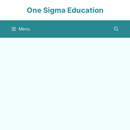
Skip
One Sigma Education
to
content
Menu