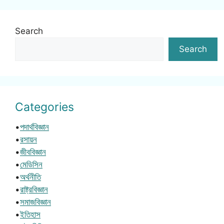
Search
Search
Categories
•
পদার্থবিজ্ঞান
•
রসায়ন
•
জীববিজ্ঞান
•
মেডিসিন
•
অর্থনীতি
•
রাষ্ট্রবিজ্ঞান
•
সমাজবিজ্ঞান
•
ইতিহাস