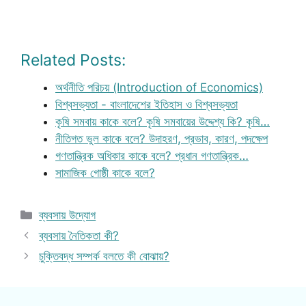
Related Posts:
অর্থনীতি পরিচয় (Introduction of Economics)
বিশ্বসভ্যতা - বাংলাদেশের ইতিহাস ও বিশ্বসভ্যতা
কৃষি সমবায় কাকে বলে? কৃষি সমবায়ের উদ্দেশ্য কি? কৃষি…
নীতিগত ভুল কাকে বলে? উদাহরণ, প্রভাব, কারণ, পদক্ষেপ
গণতান্ত্রিক অধিকার কাকে বলে? প্রধান গণতান্ত্রিক…
সামাজিক গোষ্ঠী কাকে বলে?
Categories
ব্যবসায় উদ্যোগ
ব্যবসায় নৈতিকতা কী?
চুক্তিবদ্ধ সম্পর্ক বলতে কী বোঝায়?