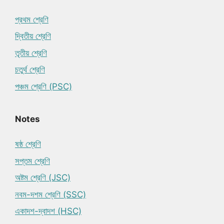
প্রথম শ্রেণি
দ্বিতীয় শ্রেণি
তৃতীয় শ্রেণি
চতুর্থ শ্রেণি
পঞ্চম শ্রেণি (PSC)
Notes
ষষ্ঠ শ্রেণি
সপ্তম শ্রেণি
অষ্টম শ্রেণি (JSC)
নবম-দশম শ্রেণি (SSC)
একাদশ-দ্বাদশ (HSC)