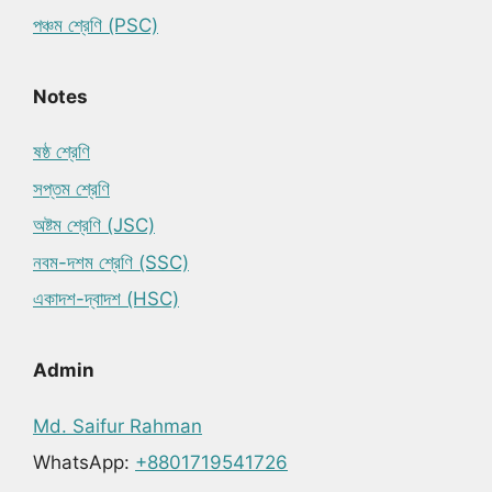
পঞ্চম শ্রেণি (PSC)
Notes
ষষ্ঠ শ্রেণি
সপ্তম শ্রেণি
অষ্টম শ্রেণি (JSC)
নবম-দশম শ্রেণি (SSC)
একাদশ-দ্বাদশ (HSC)
Admin
Md. Saifur Rahman
WhatsApp:
+8801719541726