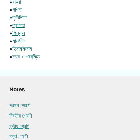
•
বাংলা
•
গণিত
•কৃষিশিক্ষা
•
ব্যবসায়
•
ফিন্যান্স
•
মার্কেটিং
•
হিসাববিজ্ঞান
•
তথ্য ও প্রযুক্তি
Notes
প্রথম শ্রেণি
দ্বিতীয় শ্রেণি
তৃতীয় শ্রেণি
চতুর্থ শ্রেণি