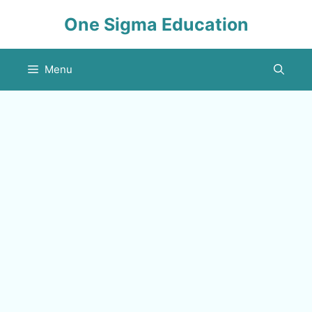
Skip
One Sigma Education
to
content
Menu