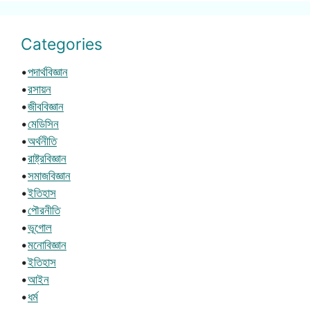
Categories
•
পদার্থবিজ্ঞান
•
রসায়ন
•
জীববিজ্ঞান
•
মেডিসিন
•
অর্থনীতি
•
রাষ্ট্রবিজ্ঞান
•
সমাজবিজ্ঞান
•
ইতিহাস
•
পৌরনীতি
•
ভূগোল
•
মনোবিজ্ঞান
•
ইতিহাস
•
আইন
•
ধর্ম