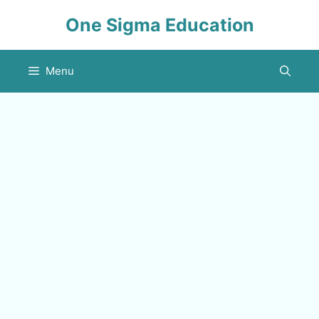
Skip
One Sigma Education
to
content
Menu