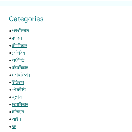
Categories
•
পদার্থবিজ্ঞান
•
রসায়ন
•
জীববিজ্ঞান
•
মেডিসিন
•
অর্থনীতি
•
রাষ্ট্রবিজ্ঞান
•
সমাজবিজ্ঞান
•
ইতিহাস
•
পৌরনীতি
•
ভূগোল
•
মনোবিজ্ঞান
•
ইতিহাস
•
আইন
•
ধর্ম