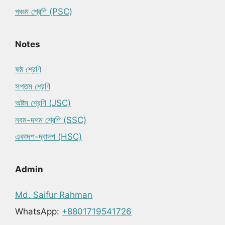
পঞ্চম শ্রেণি (PSC)
Notes
ষষ্ঠ শ্রেণি
সপ্তম শ্রেণি
অষ্টম শ্রেণি (JSC)
নবম-দশম শ্রেণি (SSC)
একাদশ-দ্বাদশ (HSC)
Admin
Md. Saifur Rahman
WhatsApp:
+8801719541726