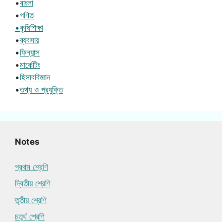
•
বাংলা
•
গণিত
•কৃষিশিক্ষা
•
ব্যবসায়
•
ফিন্যান্স
•
মার্কেটিং
•
হিসাববিজ্ঞান
•
তথ্য ও প্রযুক্তি
Notes
প্রথম শ্রেণি
দ্বিতীয় শ্রেণি
তৃতীয় শ্রেণি
চতুর্থ শ্রেণি