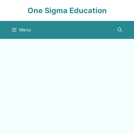
Skip
One Sigma Education
to
content
Menu