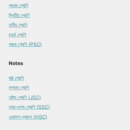
প্রথম শ্রেণি
দ্বিতীয় শ্রেণি
তৃতীয় শ্রেণি
চতুর্থ শ্রেণি
পঞ্চম শ্রেণি (PSC)
Notes
ষষ্ঠ শ্রেণি
সপ্তম শ্রেণি
অষ্টম শ্রেণি (JSC)
নবম-দশম শ্রেণি (SSC)
একাদশ-দ্বাদশ (HSC)