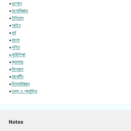
•
ভূগোল
•
মনোবিজ্ঞান
•
ইতিহাস
•
আইন
•
ধর্ম
•
বাংলা
•
গণিত
•কৃষিশিক্ষা
•
ব্যবসায়
•
ফিন্যান্স
•
মার্কেটিং
•
হিসাববিজ্ঞান
•
তথ্য ও প্রযুক্তি
Notes