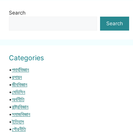
Search
Search
Categories
•
পদার্থবিজ্ঞান
•
রসায়ন
•
জীববিজ্ঞান
•
মেডিসিন
•
অর্থনীতি
•
রাষ্ট্রবিজ্ঞান
•
সমাজবিজ্ঞান
•
ইতিহাস
•
পৌরনীতি