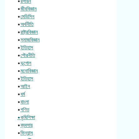
•
রসায়ন
•
জীববিজ্ঞান
•
মেডিসিন
•
অর্থনীতি
•
রাষ্ট্রবিজ্ঞান
•
সমাজবিজ্ঞান
•
ইতিহাস
•
পৌরনীতি
•
ভূগোল
•
মনোবিজ্ঞান
•
ইতিহাস
•
আইন
•
ধর্ম
•
বাংলা
•
গণিত
•কৃষিশিক্ষা
•
ব্যবসায়
•
ফিন্যান্স