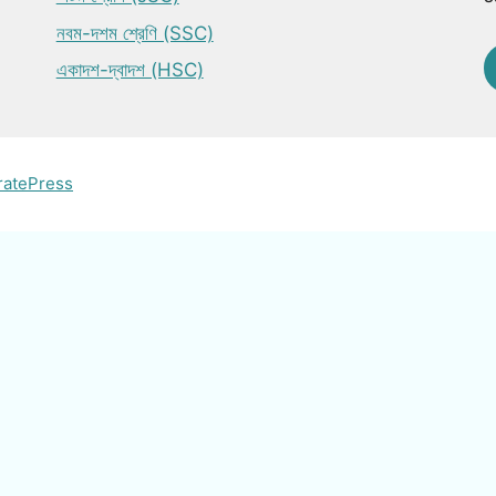
নবম-দশম শ্রেণি (SSC)
একাদশ-দ্বাদশ (HSC)
ratePress