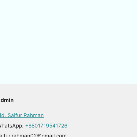
Admin
d. Saifur Rahman
hatsApp:
+8801719541726
aifur.rahman02@gmail.com