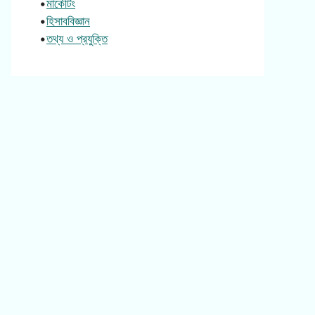
•
মার্কেটিং
•
হিসাববিজ্ঞান
•
তথ্য ও প্রযুক্তি