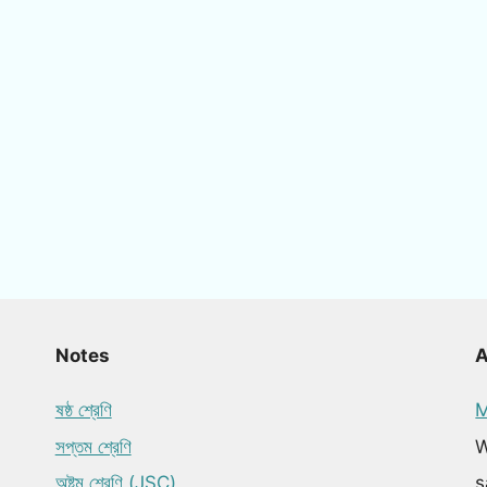
Notes
ষষ্ঠ শ্রেণি
M
সপ্তম শ্রেণি
W
অষ্টম শ্রেণি (JSC)
s