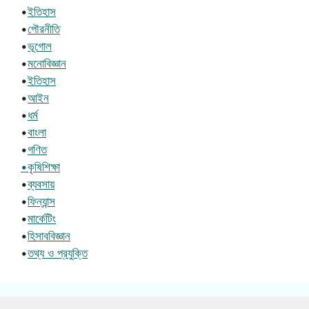
•
ইতিহাস
•
পৌরনীতি
•
ভূগোল
•
মনোবিজ্ঞান
•
ইতিহাস
•
আইন
•
ধর্ম
•
বাংলা
•
গণিত
•কৃষিশিক্ষা
•
ব্যবসায়
•
ফিন্যান্স
•
মার্কেটিং
•
হিসাববিজ্ঞান
•
তথ্য ও প্রযুক্তি