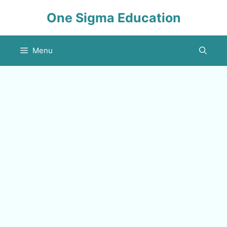
Skip
One Sigma Education
to
content
Menu