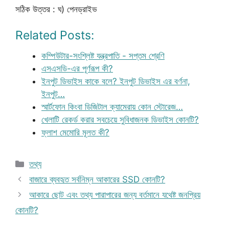
সঠিক উত্তর : ঘ) পেনড্রাইভ
Related Posts:
কম্পিউটার-সংশ্লিষ্ট যন্ত্রপাতি - সপ্তম শ্রেণি
এসএসডি-এর পূর্ণরূপ কী?
ইনপুট ডিভাইস কাকে বলে? ইনপুট ডিভাইস এর বর্ণনা,
ইনপুট…
স্মার্টফোন কিংবা ডিজিটাল ক্যামেরায় কোন স্টোরেজ…
খেলাটি রেকর্ড করার সবচেয়ে সুবিধাজনক ডিভাইস কোনটি?
ফ্লাশ মেমোরি মূলত কী?
Categories
তথ্য
বাজারে ব্যবহৃত সর্বনিম্ন আকারের SSD কোনটি?
আকারে ছোট এবং তথ্য পারাপারের জন্য বর্তমানে যথেষ্ট জনপ্রিয়
কোনটি?