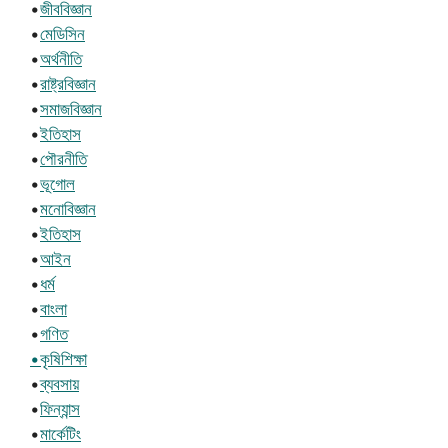
•
জীববিজ্ঞান
•
মেডিসিন
•
অর্থনীতি
•
রাষ্ট্রবিজ্ঞান
•
সমাজবিজ্ঞান
•
ইতিহাস
•
পৌরনীতি
•
ভূগোল
•
মনোবিজ্ঞান
•
ইতিহাস
•
আইন
•
ধর্ম
•
বাংলা
•
গণিত
•কৃষিশিক্ষা
•
ব্যবসায়
•
ফিন্যান্স
•
মার্কেটিং