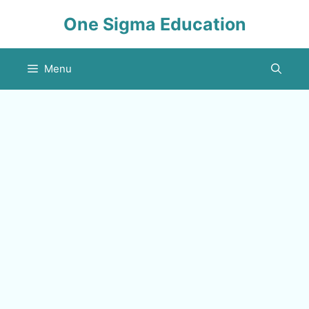
Skip
One Sigma Education
to
content
Menu