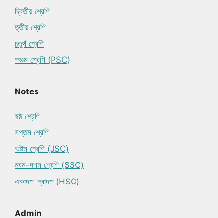
দ্বিতীয় শ্রেণি
তৃতীয় শ্রেণি
চতুর্থ শ্রেণি
পঞ্চম শ্রেণি (PSC)
Notes
ষষ্ঠ শ্রেণি
সপ্তম শ্রেণি
অষ্টম শ্রেণি (JSC)
নবম-দশম শ্রেণি (SSC)
একাদশ-দ্বাদশ (HSC)
Admin