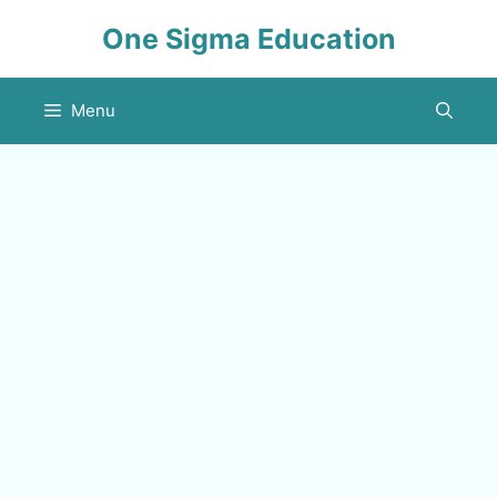
Skip
One Sigma Education
to
content
Menu