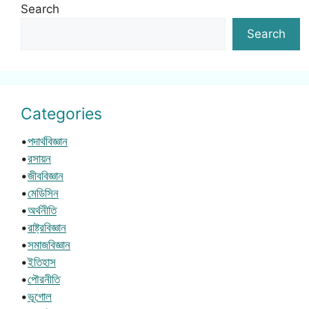
Search
Search
Categories
•
পদার্থবিজ্ঞান
•
রসায়ন
•
জীববিজ্ঞান
•
মেডিসিন
•
অর্থনীতি
•
রাষ্ট্রবিজ্ঞান
•
সমাজবিজ্ঞান
•
ইতিহাস
•
পৌরনীতি
•
ভূগোল