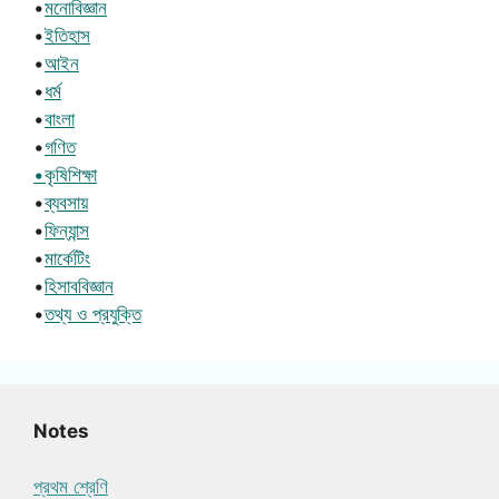
•
মনোবিজ্ঞান
•
ইতিহাস
•
আইন
•
ধর্ম
•
বাংলা
•
গণিত
•কৃষিশিক্ষা
•
ব্যবসায়
•
ফিন্যান্স
•
মার্কেটিং
•
হিসাববিজ্ঞান
•
তথ্য ও প্রযুক্তি
Notes
প্রথম শ্রেণি