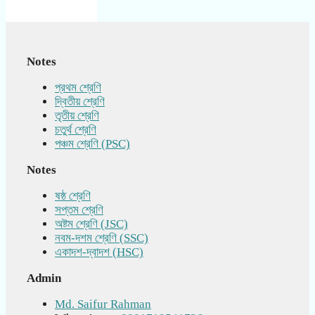
Notes
প্রথম শ্রেণি
দ্বিতীয় শ্রেণি
তৃতীয় শ্রেণি
চতুর্থ শ্রেণি
পঞ্চম শ্রেণি (PSC)
Notes
ষষ্ঠ শ্রেণি
সপ্তম শ্রেণি
অষ্টম শ্রেণি (JSC)
নবম-দশম শ্রেণি (SSC)
একাদশ-দ্বাদশ (HSC)
Admin
Md. Saifur Rahman