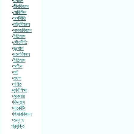
•
রসায়ন
•
জীববিজ্ঞান
•
মেডিসিন
•
অর্থনীতি
•
রাষ্ট্রবিজ্ঞান
•
সমাজবিজ্ঞান
•
ইতিহাস
•
পৌরনীতি
•
ভূগোল
•
মনোবিজ্ঞান
•
ইতিহাস
•
আইন
•
ধর্ম
•
বাংলা
•
গণিত
•কৃষিশিক্ষা
•
ব্যবসায়
•
ফিন্যান্স
•
মার্কেটিং
•
হিসাববিজ্ঞান
•
তথ্য ও
প্রযুক্তি