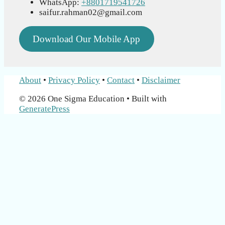
WhatsApp:
+8801719541726
saifur.rahman02@gmail.com
Download Our Mobile App
About
•
Privacy Policy
•
Contact
•
Disclaimer
© 2026 One Sigma Education
• Built with
GeneratePress