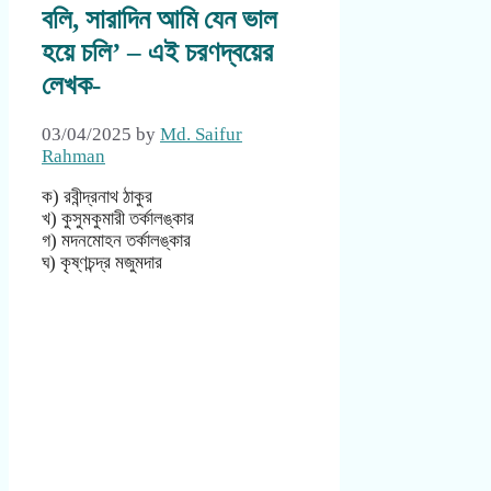
বলি, সারাদিন আমি যেন ভাল
হয়ে চলি’ – এই চরণদ্বয়ের
লেখক-
03/04/2025
by
Md. Saifur
Rahman
ক) রবীন্দ্রনাথ ঠাকুর
খ) কুসুমকুমারী তর্কালঙ্কার
গ) মদনমোহন তর্কালঙ্কার
ঘ) কৃষ্ণচন্দ্র মজুমদার