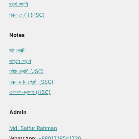
চতুর্থ শ্রেণি
পঞ্চম শ্রেণি (PSC)
Notes
ষষ্ঠ শ্রেণি
সপ্তম শ্রেণি
অষ্টম শ্রেণি (JSC)
নবম-দশম শ্রেণি (SSC)
একাদশ-দ্বাদশ (HSC)
Admin
Md. Saifur Rahman
WhatsApp:
+8801719541726