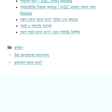
পদার্থের গঠন | SSC রসায়ন Notes
ল্যাবরেটরির নিরাপদ ব্যবহার | HSC রসায়ন প্রথম পত্র
Notes
তরল সোনা কাকে বলে? সুবিধা এবং ব্যবহার
পদার্থ ও পদার্থের অবস্থা
তরল পদার্থ কাকে বলে? তরল পদার্থের বৈশিষ্ট্য
Categories
রসায়ন
উচ্চ রক্তচাপের কারণসমূহ
রক্তচাপ কাকে বলে?