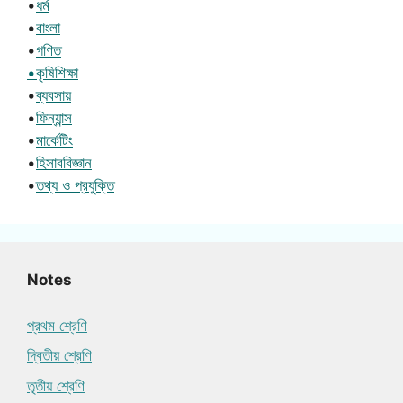
•
ধর্ম
•
বাংলা
•
গণিত
•কৃষিশিক্ষা
•
ব্যবসায়
•
ফিন্যান্স
•
মার্কেটিং
•
হিসাববিজ্ঞান
•
তথ্য ও প্রযুক্তি
Notes
প্রথম শ্রেণি
দ্বিতীয় শ্রেণি
তৃতীয় শ্রেণি