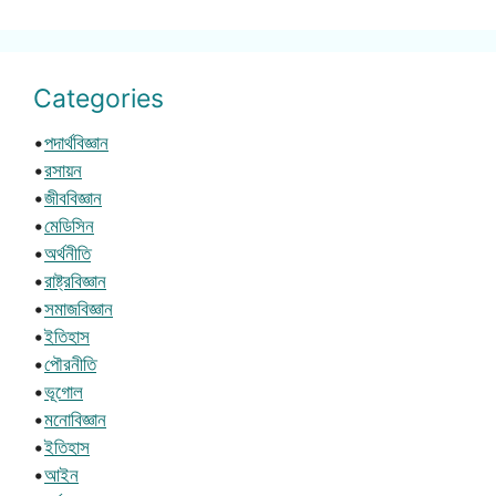
Categories
•
পদার্থবিজ্ঞান
•
রসায়ন
•
জীববিজ্ঞান
•
মেডিসিন
•
অর্থনীতি
•
রাষ্ট্রবিজ্ঞান
•
সমাজবিজ্ঞান
•
ইতিহাস
•
পৌরনীতি
•
ভূগোল
•
মনোবিজ্ঞান
•
ইতিহাস
•
আইন