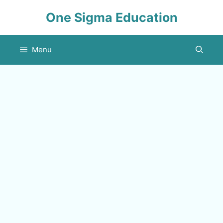
Skip
One Sigma Education
to
content
Menu