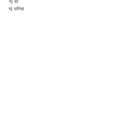
গ) বট
ঘ) ডালিয়া