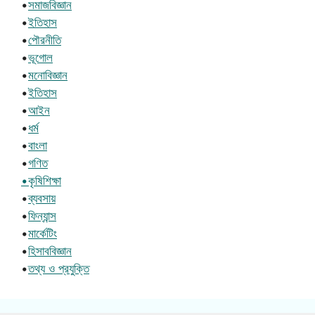
•
সমাজবিজ্ঞান
•
ইতিহাস
•
পৌরনীতি
•
ভূগোল
•
মনোবিজ্ঞান
•
ইতিহাস
•
আইন
•
ধর্ম
•
বাংলা
•
গণিত
•কৃষিশিক্ষা
•
ব্যবসায়
•
ফিন্যান্স
•
মার্কেটিং
•
হিসাববিজ্ঞান
•
তথ্য ও প্রযুক্তি