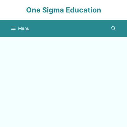
Skip
One Sigma Education
to
content
Menu