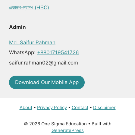
একাদশ-দ্বাদশ (HSC)
Admin
Md. Saifur Rahman
WhatsApp:
+8801719541726
saifur.rahman02@gmail.com
Download Our Mobile App
About
•
Privacy Policy
•
Contact
•
Disclaimer
© 2026 One Sigma Education
• Built with
GeneratePress